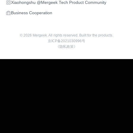
Xiaohongshu @Mergeek Tech Product Community
Business Cooperation
©
2026
Mergeek. All rights reserved. Built for the products.
京ICP备2021030996号
《隐私政策》