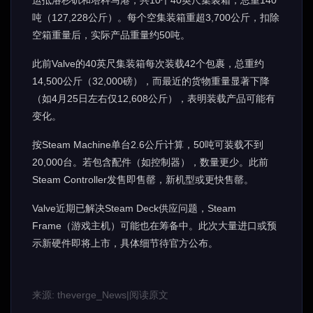
运抵洛杉矶和塔科马港，共10个40英尺集装箱，总重140
吨（127,228公斤）。每个空集装箱重超3,700公斤，扣除
空箱重量后，实际产品重量约50吨。
此前Valve的40英尺集装箱每次装载42个包裹，总重约
14,500公斤（32,000磅），而最近的货物重量显著下降
（如4月25日左右仅12,608公斤），表明装载产品可能有
变化。
按Steam Machine单台2.6公斤计算，50吨可装载不到
20,000台。若包含配件（如控制器），数量更少。此前
Steam Controller发售即售罄，新机型或更快售罄。
Valve近期已解决Steam Deck供应问题，Steam
Frame（游戏主机）可能也在筹备中。此次大量进口或预
示新硬件即将上市，具体细节待官方公布。
来源: theverge_News
|
阅读原文