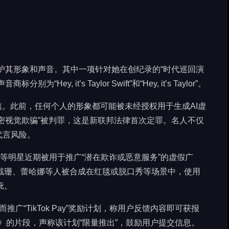
护其形象和声音。其中一项针对她在创纪录的“时代巡回演
, it’s Taylor Swift”和“Hey, it’s Taylor”。
滥。此前，任何个人的形象都可能被未经授权用于生成AI虚
密视觉欺骗”被判罪，这是新联邦法律首次定罪。名人不仅
代言风险。
威夫特等明星近期被用于推广“潜在欺诈或恶意服务”的虚假广
·卡戴珊、蕾哈娜等人被合成在红毯或脱口秀等场景中，使用
疵。
推广“TikTok Pay”奖励计划，称用户反馈内容即可获报
》的片段，声称该计划“限量推出”，鼓励用户提交信息。