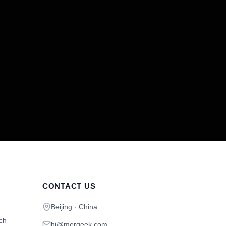
CONTACT US
Beijing · China
ch
hi@mergeek.com