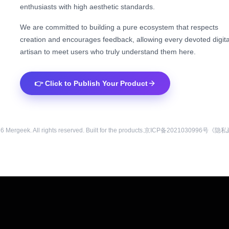
enthusiasts with high aesthetic standards.
We are committed to building a pure ecosystem that respects
creation and encourages feedback, allowing every devoted digita
artisan to meet users who truly understand them here.
👉 Click to Publish Your Product
26
Mergeek. All rights reserved. Built for the products.
京ICP备2021030996号
《隐私