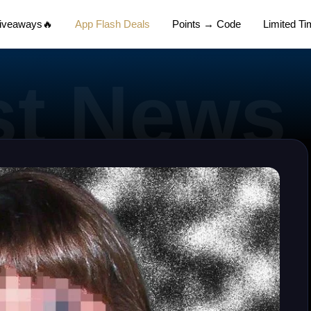
Giveaways🔥
App Flash Deals
Points → Code
Limited T