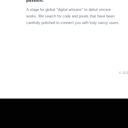
passion.
A stage for global "digital artisans" to debut sincere
works. We search for code and pixels that have been
carefully polished to connect you with truly savvy users.
©
20