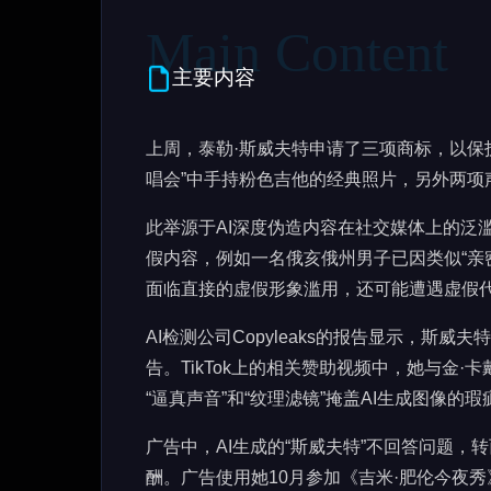
主要内容
上周，泰勒·斯威夫特申请了三项商标，以保
唱会”中手持粉色吉他的经典照片，另外两项声音商标分别为“Hey
此举源于AI深度伪造内容在社交媒体上的泛
假内容，例如一名俄亥俄州男子已因类似“亲
面临直接的虚假形象滥用，还可能遭遇虚假
AI检测公司Copyleaks的报告显示，斯
告。TikTok上的相关赞助视频中，她与金
“逼真声音”和“纹理滤镜”掩盖AI生成图像的瑕
广告中，AI生成的“斯威夫特”不回答问题，转而
酬。广告使用她10月参加《吉米·肥伦今夜秀