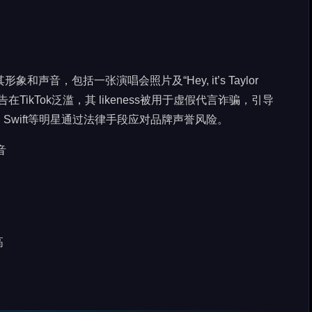
形象和声音，包括一张演唱会照片及“Hey, it’s Taylor
在TikTok泛滥，其 likeness被用于虚假代言诈骗，引导
wift等明星通过法律手段应对品牌声誉风险。
音
高