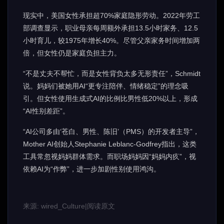
现实中，美国女性承担超70%家庭隐形劳动。2022年劳工
部调查显示，职业母亲每周额外承担13.5小时家务、12.5
小时育儿，较1975年增长40%。尽管父亲家务时间增加两
倍，但女性仍是家庭负担主力。
“不是丈夫不帮忙，而是女性背负太多无形责任”，Schmidt
说。妈妈们被她用AI“更专注陪伴、情绪稳定”的理念吸
引。但女性使用生成式AI的比例比男性低20%以上，形成
“AI性别差距”。
“AI公司多由‘苍白、男性、陈旧’（PMS）的开发者主导”，
Mother AI创始人Stephanie Leblanc-Godfrey指出，这类
工具常忽视妈妈群体需求。而职场妈妈因“妈妈内疚”，视
依赖AI为“作弊”，进一步加剧性别使用鸿沟。
来源: wired_Culture
|
阅读原文