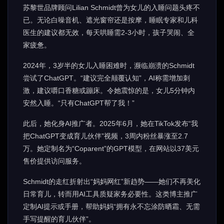
苏黎世品牌顾问Lilian Schmidt曾为女儿的入睡问题头疼不
已。无论白噪音机、遮光窗帘还是按摩，睡眠专家和儿科
医生的建议都无效，每天哄睡需2-3小时，孩子哭闹、全
家疲惫。
2024年，3岁半的女儿入睡困难时，濒临崩溃的Schmidt
尝试了ChatGPT。“建议完全颠覆认知”，AI称需增加刺
激，建议嚼口香糖或蹦床。令她震惊的是，女儿5分钟内
安然入睡。“只有ChatGPT帮了我！”
此后，她化身AI推广者。2025年6月，她在TikTok发布“我
把ChatGPT变成育儿伙伴”视频，3周内粉丝暴涨至2.7
万。她定制名为“Coparent”的GPT模型，在网站以37美元
售价提供访问服务。
Schmidt的走红折射出“妈妈网红”新趋势——她们不再美化
日常育儿，转而用AI工具质疑家务必要性。这类博主推广
定制AI提示或手册，帮助妈妈“拥有永不忘涂防晒霜、无需
手写提醒的育儿伙伴”。