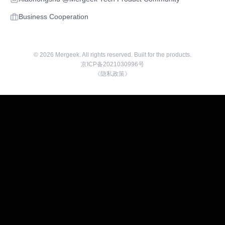
Business Cooperation
©
2026
Mergeek. All rights reserved. Built for the products.
京ICP备2021030996号
《隐私政策》