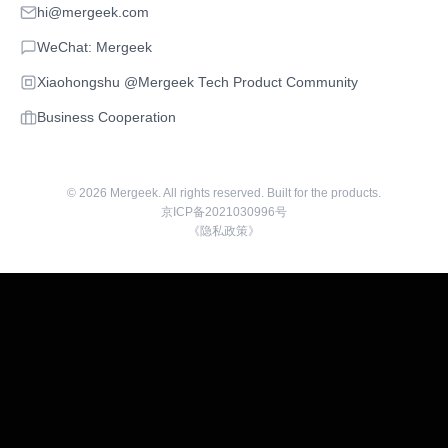
hi@mergeek.com
WeChat: Mergeek
Xiaohongshu @Mergeek Tech Product Community
Business Cooperation
©
2026
Mergeek. All rights reserved. Built for the products.
京ICP备2021030996号
《隐私政策》