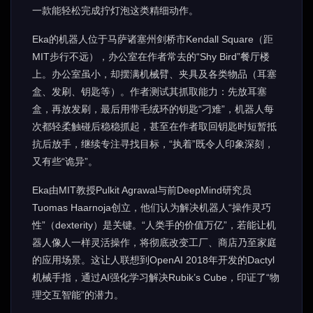
一款能轻松完成拧灯泡这类精细动作。
Eka的机器人位于马萨诸塞州剑桥市Kendall Square（距
MIT步行不远），办公室在作者常去的“Shy Bird”餐厅楼
上。办公室虽小，却摆满机械臂、夹具及各类物品（耳塞
盒、发刷、钥匙等）。作者测试其抓取能力：先放耳塞
盒，再放发刷，最后用带毛绒环的钥匙“刁难”，机器人每
次都轻柔触碰后稳稳抓起，甚至在作者取回钥匙时短暂抵
抗后放手，继续专注寻找目标，“执着”既令人印象深刻，
又有些“诡异”。
Eka由MIT教授Pulkit Agrawal与前DeepMind研究员
Tuomas Haarnoja创立，他们认为解决机器人“操作灵巧
性”（dexterity）是关键。“人类手的价值万亿”，若能让机
器人像人一样灵活操作，将彻底改变工厂、商店乃至家庭
的应用场景。这让人联想到OpenAI 2018年开发的Dactyl
机械手指，通过AI强化学习解决Rubik’s Cube，印证了“物
理交互智能”的潜力。