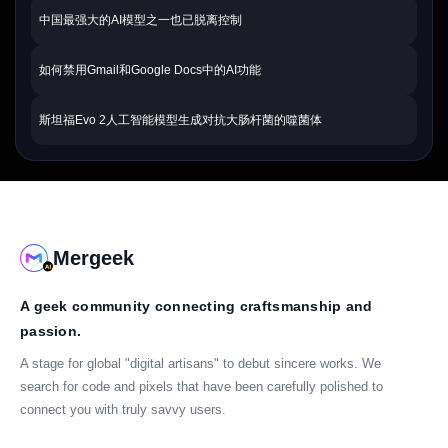
中国最强大的AI模型之一也已脱离控制
如何禁用Gmail和Google Docs中的AI功能
斯坦福Evo 2人工智能模型生成对抗大肠杆菌的噬菌体
Mergeek
A geek community connecting craftsmanship and
passion.
A stage for global "digital artisans" to debut sincere works. We
search for code and pixels that have been carefully polished to
connect you with truly savvy users.