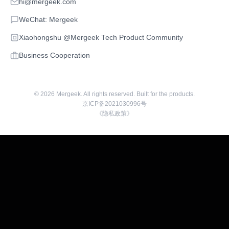
hi@mergeek.com
WeChat: Mergeek
Xiaohongshu @Mergeek Tech Product Community
Business Cooperation
©
2026
Mergeek. All rights reserved. Built for the products.
京ICP备2021030996号
《隐私政策》