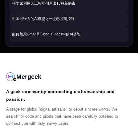
科学家利用人工智能创造出16种新病毒
中国最强大的AI模型之一也已脱离控制
如何禁用Gmail和Google Docs中的AI功能
Mergeek
A geek community connecting craftsmanship and
passion.
A stage for global "digital artisans" to debut sincere works. We
search for code and pixels that have been carefully polished to
connect you with truly savvy users.