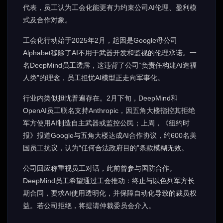
代表，员工认为工会化能更有力约束公司AI伦理、盈利模
式及合作对象。
工会化行动始于2025年2月，起因是Google母公司
Alphabet移除了AI不用于武器开发和监视的伦理承诺。一
名DeepMind员工透露，这违背了公司“负责任构建AI造福
人类”的理念，员工担忧AI模型正走向军事化。
行业内类似担忧普遍存在。2月下旬，DeepMind和
OpenAI员工联名支持Anthropic，因五角大楼指控其拒绝
军方使用AI制造自主武器或监控公民；上周，《纽约时
报》报道Google与五角大楼达成AI合作协议，约600名美
国员工抗议，认为“任何合法政府目的”条款模糊无效。
公司回应称重视员工对话，此前曾参与国防合作。
DeepMind员工希望通过工会推动：终止与以色列军方长
期合同，要求AI使用透明化，并保障自动化导致的裁员权
益。若公司拒绝，将提请仲裁委员会介入。