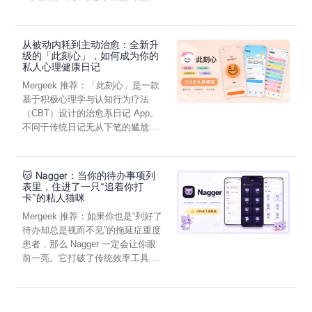
虑，往往...
从被动内耗到主动治愈：全新升
级的「此刻心」，如何成为你的
私人心理健康日记
Mergeek 推荐：「此刻心」是一款
基于积极心理学与认知行为疗法
（CBT）设计的治愈系日记 App。
不同于传统日记无从下笔的尴尬，
它通过结构化的“提...
🐱 Nagger：当你的待办事项列
表里，住进了一只“追着你打
卡”的粘人猫咪
Mergeek 推荐：如果你也是“列好了
待办却总是视而不见”的拖延症重度
患者，那么 Nagger 一定会让你眼
前一亮。它打破了传统效率工具冰
冷被动的僵...