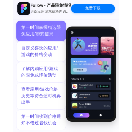
◉ 不同的颜色主题 ◉ 暗模式支持 EzyCal可与MacBook_Air，
Follow - 产品限免情报
免费下载
MacBook Pro，iMac，MacBook，MacPro，Mac-Mini配合使
追踪应用游戏价格内购波
动并提醒
用。 ≈ 应用偏好：≈ ◎ 状态栏图标：显示月，日，周，时间，
自定义要求。 ◎ 键盘快捷键：记录快捷键，需要在状态栏中打
第一时间掌握精选限
开日历。 ◎ 主题：根据需要选择主题颜色。 ◎ 窗口大小：根
免应用/游戏信息
据不同的屏幕尺寸选择三种不同尺寸的日历窗口 如果您有任何
问题或建议，请联系support@appyogi.com。我们一直致力于
自定义喜欢的应用/
改进我们的应用程序并添加客户要求的有用功能！
游戏的价格变动
了解内购应用/游戏
的限免或降价活动
查看应用/游戏价格
历史等待合适时机再
出手
第一时间收到价格通
知不错过省钱机会