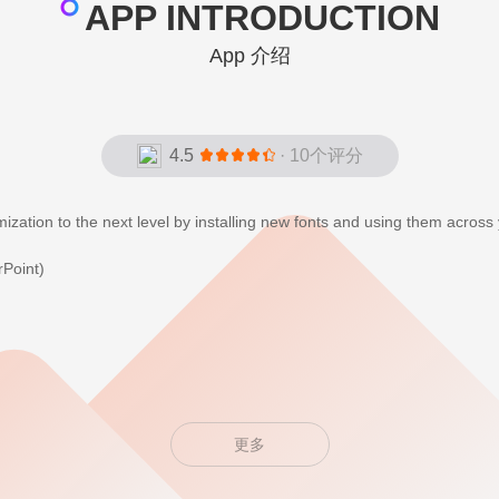
APP INTRODUCTION
App 介绍
4.5
· 10个评分
zation to the next level by installing new fonts and using them across 
rPoint)
ection of themed fonts:
更多
 individuals with dyslexia
hose with dyslexia and AMD