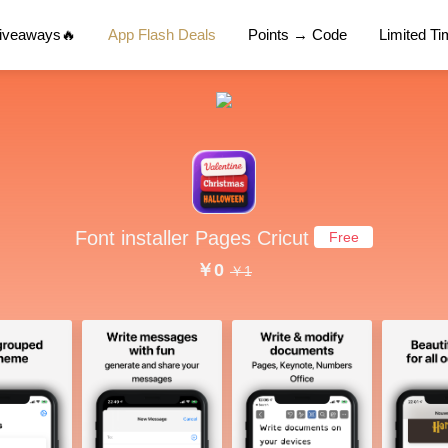
Giveaways🔥
App Flash Deals
Points → Code
Limited T
Font installer Pages Cricut
Free
￥0
￥1