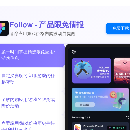
es for weddings, parties, or anniversaries
 "Star Wars"
 "Harry Potter"
Follow - 产品限免情报
ption with options for weekly, monthly, and annual plans. Enjoy a limite
免费下载
cks the app on Mac, iPhone, and iPad.
追踪应用游戏价格内购波动并提醒
pple.com/legal/internet-services/itunes/dev/stdeula/
.michaeldardol.com/scandys/privacy
第一时间掌握精选限免应用/
游戏信息
自定义喜欢的应用/游戏的价
格变动
了解内购应用/游戏的限免或
降价活动
查看应用/游戏价格历史等待
合适时机再出手