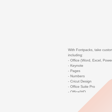
With Fontpacks, take customi
including:
- Office (Word, Excel, Powe
- Keynote
- Pages
- Numbers
- Cricut Design
- Office Suite Pro
- Office²HD
Discover our handpicked sel
- OpenDyslexic: Designed for
- Dyslexic: Variations for t