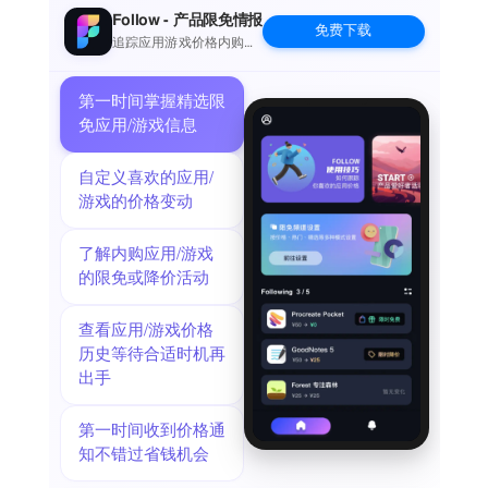
Swipe to check off to ascending musical chimes and see why
Follow - 产品限免情报
免费下载
Clear is uniquely satisfying & productive with its trademark
追踪应用游戏价格内购波
动并提醒
gestures.
SIMPLE & FLEXIBLE
第一时间掌握精选限
There’s a whole world of listing past the iconic daily to-do or
免应用/游戏信息
grocery list. Anything cluttering your head is likely perfect to
store in a tidy list in Clear:
自定义喜欢的应用/
Daily Kanban (Today, Tomorrow, Next Day lists to drag &
游戏的价格变动
drop between)
Upcoming Reminders
了解内购应用/游戏
Routines List
的限免或降价活动
Priority Lists
Errands & Chores
查看应用/游戏价格
Bucket List
历史等待合适时机再
Treat Yourself
出手
Work Project Checklist
Watch List (Shows & Movies)
Play List (Video Games)
第一时间收到价格通
Subscriptions & Budgeting Lists
知不错过省钱机会
Read List