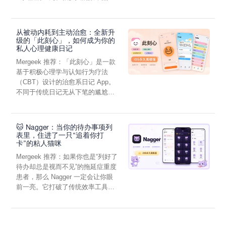
虑，往往...
从被动内耗到主动治愈：全新升
级的「此刻心」，如何成为你的
私人心理健康日记
Mergeek 推荐：「此刻心」是一款
基于积极心理学与认知行为疗法
（CBT）设计的治愈系日记 App。
不同于传统日记无从下笔的尴尬，
它通过结构化的“提...
🐱 Nagger：当你的待办事项列
表里，住进了一只“追着你打
卡”的粘人猫咪
Mergeek 推荐：如果你也是“列好了
待办却总是视而不见”的拖延症重度
患者，那么 Nagger 一定会让你眼
前一亮。它打破了传统效率工具冰
冷被动的僵...