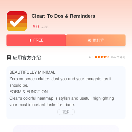
Clear: To Dos & Reminders
￥0
￥38
FREE
福利群
🎁
应用官方介绍
4.5
· 347个评分
BEAUTIFULLY MINIMAL
Zero on-screen clutter. Just you and your thoughts, as it
should be.
FORM & FUNCTION
Clear's colorful heatmap is stylish and useful, highlighting
your most important tasks for triage.
PERSONALIZABLE
更多
Make Clear perfectly yours with color themes, icons, font
options and more.
FLUENT GESTURES