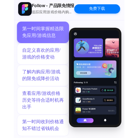
Follow - 产品限免情报
免费下载
追踪应用游戏价格内购波
动并提醒
第一时间掌握精选限
免应用/游戏信息
自定义喜欢的应用/
游戏的价格变动
了解内购应用/游戏
的限免或降价活动
查看应用/游戏价格
历史等待合适时机再
出手
第一时间收到价格通
知不错过省钱机会