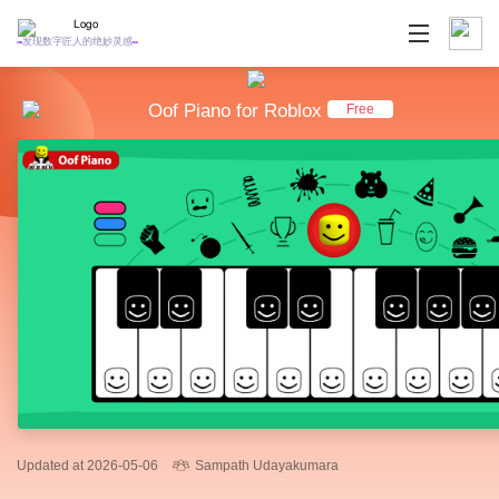
发现数字匠人的绝妙灵感
Oof Piano for Roblox
Free
Updated at 2026-05-06
Sampath Udayakumara