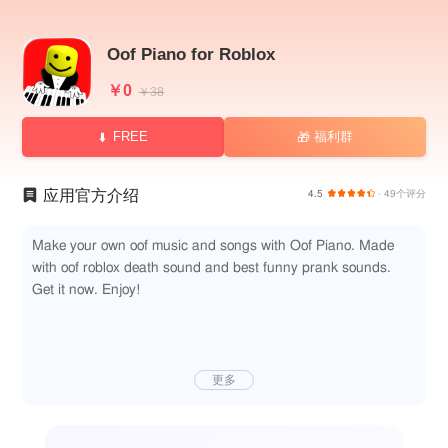
Oof Piano for Roblox
￥0
￥38
FREE
福利群
🎁
应用官方介绍
4.5
· 49个评分
Make your own oof music and songs with Oof Piano. Made
with oof roblox death sound and best funny prank sounds.
Get it now. Enjoy!
更多