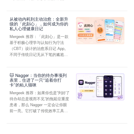
虑，往往...
从被动内耗到主动治愈：全新升
级的「此刻心」，如何成为你的
私人心理健康日记
Mergeek 推荐：「此刻心」是一款
基于积极心理学与认知行为疗法
（CBT）设计的治愈系日记 App。
不同于传统日记无从下笔的尴尬，
它通过结构化的“提...
🐱 Nagger：当你的待办事项列
表里，住进了一只“追着你打
卡”的粘人猫咪
Mergeek 推荐：如果你也是“列好了
待办却总是视而不见”的拖延症重度
患者，那么 Nagger 一定会让你眼
前一亮。它打破了传统效率工具冰
冷被动的僵...