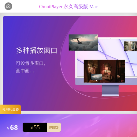
OmniPlayer 永久高级版 Mac
编辑心选
精选测评
可用礼金券
68
55
￥
￥