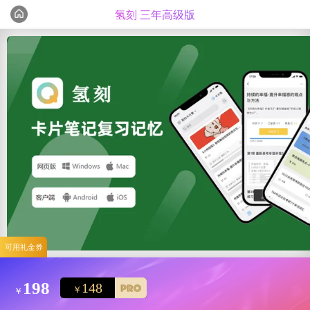
氢刻 三年高级版
可用礼金券
198
148
￥
￥