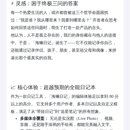
⚡️ 灵感：困于终极三问的答案
每一个热爱生活的人，或许都曾被这三个哲学命题困扰
过：“我是谁？我从哪里来？我要到哪里去？” 开发者在思考
如何回答这些问题时，萌生了打造一款产品的念头。
他认为，人不是孤立存在的，我们的身份藏在与他人的连接
中。于是，「海獭日记」诞生了——它不仅能记录你自己，
还能通过记录伴侣、孩子、朋友，甚至祖父母和偶像，来拼
凑出那个最真实的自我。
📈 核心体验：超越预期的全能日记本
作为一款日记工具，「海獭日记」的编辑体验足以拿到 80 分
以上的高分。 它支持多个用户作者、多本日记以及自定义模
板，满足了从“带娃日记”到“追星笔记”的所有想象。
多媒体全覆盖：
无论是实况图（Live Photo）、视频、
音频，还是随手涂鸦的手绘画，都能完美融入文字。