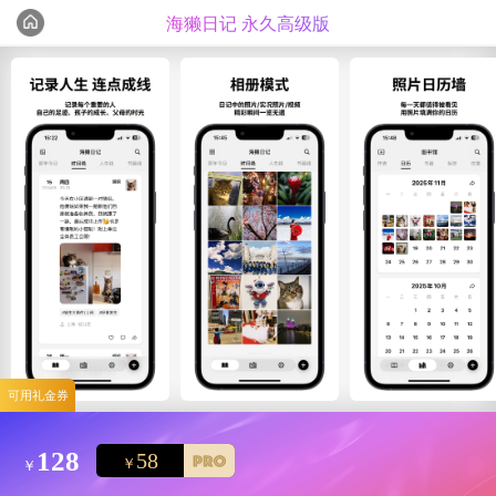
海獭日记 永久高级版
编辑心选
精选测评
可用礼金券
128
58
￥
￥