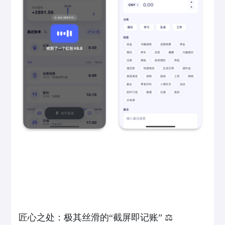
匠心之处：极其丝滑的“截屏即记账” ⚖️