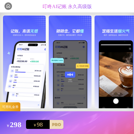
叮咚AI记账 永久高级版
编辑心选
精选测评
可用礼金券
298
98
￥
￥