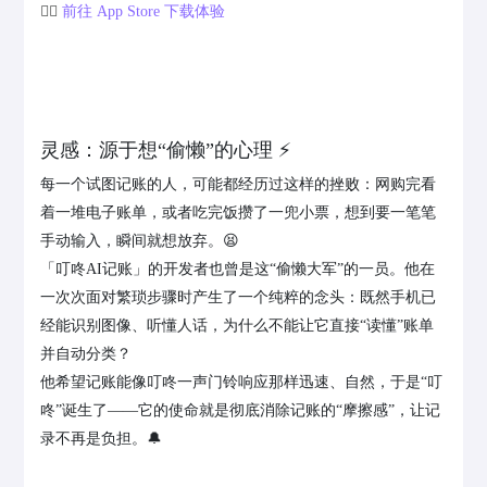
👉🏻
前往 App Store 下载体验
灵感：源于想“偷懒”的心理 ⚡️
每一个试图记账的人，可能都经历过这样的挫败：网购完看
着一堆电子账单，或者吃完饭攒了一兜小票，想到要一笔笔
手动输入，瞬间就想放弃。😫
「叮咚AI记账」的开发者也曾是这“偷懒大军”的一员。他在
一次次面对繁琐步骤时产生了一个纯粹的念头：既然手机已
经能识别图像、听懂人话，为什么不能让它直接“读懂”账单
并自动分类？
他希望记账能像叮咚一声门铃响应那样迅速、自然，于是“叮
咚”诞生了——它的使命就是彻底消除记账的“摩擦感”，让记
录不再是负担。🔔