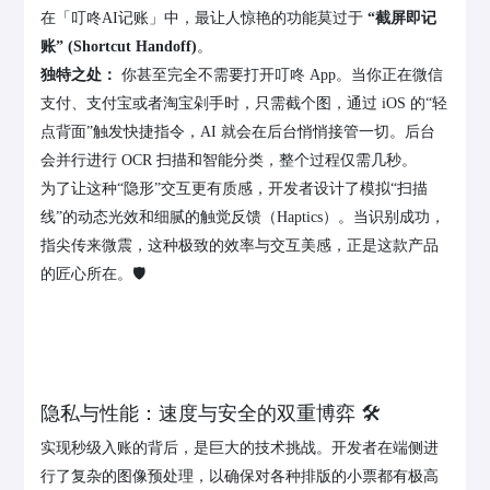
在「叮咚AI记账」中，最让人惊艳的功能莫过于
“截屏即记
账” (Shortcut Handoff)
。
独特之处：
你甚至完全不需要打开叮咚 App。当你正在微信
支付、支付宝或者淘宝剁手时，只需截个图，通过 iOS 的“轻
点背面”触发快捷指令，AI 就会在后台悄悄接管一切。后台
会并行进行 OCR 扫描和智能分类，整个过程仅需几秒。
为了让这种“隐形”交互更有质感，开发者设计了模拟“扫描
线”的动态光效和细腻的触觉反馈（Haptics）。当识别成功，
指尖传来微震，这种极致的效率与交互美感，正是这款产品
的匠心所在。🛡️
隐私与性能：速度与安全的双重博弈 🛠️
实现秒级入账的背后，是巨大的技术挑战。开发者在端侧进
行了复杂的图像预处理，以确保对各种排版的小票都有极高