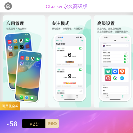
CLocker 永久高级版
编辑心选
精选测评
可用礼金券
58
29
￥
￥