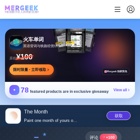
发现数字匠人的绝妙灵感
火车单词
英语背词与铁路经营结合的学习游戏，边玩边学
¥100
原价
限时限量 · 立即领取
Mergeek 独家限免
78
✦
View all
featured products are in exclusive giveaway
The Month
获取
Paint one month of yours on th...
﹣
评论
+100