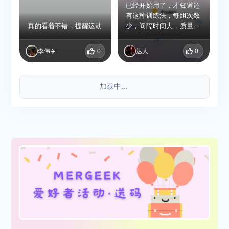
已经开始用了，才知道还
有这种训练法，每组次数
真的看着不错，提醒运动
少，间隔时间大，质量保
证，也能练好，这个想起
了单杠训练，好像也和这
李伟✈️
0
达人
0
个差不多。
加载中...