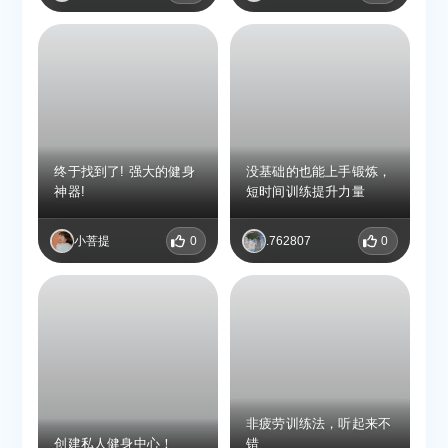
专注训练项目，设定好目
标就会生成训练计划，如
果你既想持续变强又讨厌
长时间锻炼，GtG 绝对是
理想选择——只需打开应
用，快速完成一组动作就
能无缝融入日常生活，轻
松开启健身之旅。
终于找到了! 强大的健身
没基础的也能上手锻炼，
神器!
短时间训练提升力量
小菩提
0
.762807
0
非疲劳训练法，听起来不
创建私人健身中心！
错