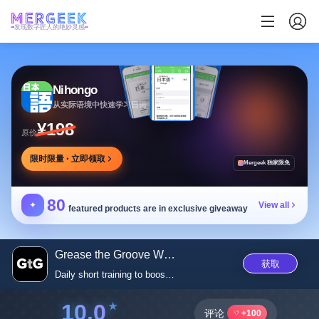
发现数字匠人的绝妙灵感
Nihongo
从实际语境中快速学习日语
¥198
原价
限时限量 · 立即领取
Mergeek 独家限免
80
✦
View all
featured products are in exclusive giveaway
Grease the Groove Workouts
获取
Daily short training to boost ...
10.0
评论
+100