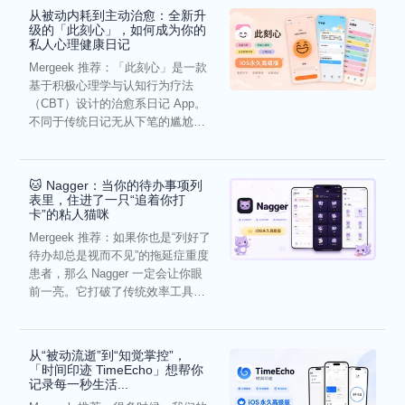
从被动内耗到主动治愈：全新升
级的「此刻心」，如何成为你的
私人心理健康日记
Mergeek 推荐：「此刻心」是一款
基于积极心理学与认知行为疗法
（CBT）设计的治愈系日记 App。
不同于传统日记无从下笔的尴尬，
它通过结构化的“提...
🐱 Nagger：当你的待办事项列
表里，住进了一只“追着你打
卡”的粘人猫咪
Mergeek 推荐：如果你也是“列好了
待办却总是视而不见”的拖延症重度
患者，那么 Nagger 一定会让你眼
前一亮。它打破了传统效率工具冰
冷被动的僵...
从“被动流逝”到“知觉掌控”，
「时间印迹 TimeEcho」想帮你
记录每一秒生活...