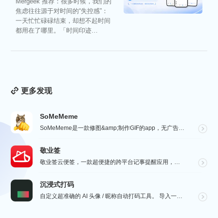
Mergeek 推荐：很多时候，我们的
焦虑往往源于对时间的“失控感”：
一天忙忙碌碌结束，却想不起时间
都用在了哪里。「时间印迹
TimeEcho」的出现...
更多发现
SoMeMeme
SoMeMeme是一款修图&amp;制作GIF的app，无广告，无水印，专注于修图和将你相册中的视频...
敬业签
敬业签云便签，一款超便捷的跨平台记事提醒应用，电脑手机云同步，覆盖多系统。它不仅是个性化便签，更是智...
沉浸式打码
自定义超准确的 AI 头像 / 昵称自动打码工具。 导入一张微信聊天截图，或者抖音/小红书/微博评论...