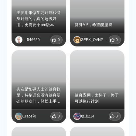
主要用来做学习计划和健
身计划的，真的超级好
用，更需要个pro版本
健身AP，希望能坚持
。.546659
0
GEEK_OVNPZLVF
0
实在是忙碌人士的健身救
星，特别适合没有健身基
健身应用，太棒了，终于
础的朋友们，轻松上手，
可以执行计划
不用担心长时间锻炼的疲
惫
Grace🚀
0
玫瑰214
0