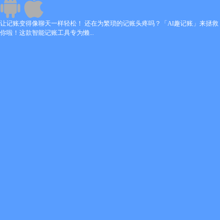
让记账变得像聊天一样轻松！ 还在为繁琐的记账头疼吗？「AI趣记账」来拯救
你啦！这款智能记账工具专为懒...