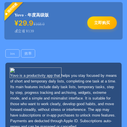
限时特惠
Yovo - 年度高级版
¥29.9
立即购买
¥168.0
立省 ¥139
ios
效率
Yovo is a productivity app that helps you stay focused by means
of short and temporary daily lists, completing one task at a time.
Its main features include daily task lists, temporary tasks, step
by step, progress tracking and archiving, widgets, extreme
mode, and a simple and minimalist interface. It is suitable for
those who want to work clearly, develop good habits, and move
forward steadily, without stress or interference. The app may
have subscriptions or in-app purchases to unlock more features.
Payments are deducted through Apple ID. Subscriptions auto-
renew and can be managed or cancelled.