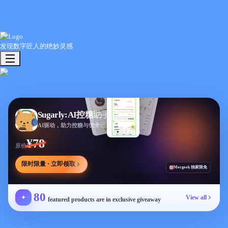
发现数字匠人的绝妙灵感
Sugarly:AI控糖助手
AI驱动，助力控糖与饮食记录，提供个性化建议
¥78
原价
限时限量 · 立即领取
Mergeek 独家限免
80
✦
View all
featured products are in exclusive giveaway