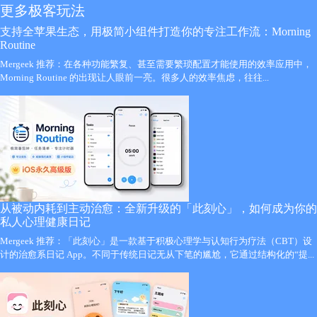
更多极客玩法
支持全苹果生态，用极简小组件打造你的专注工作流：Morning
Routine
Mergeek 推荐：在各种功能繁复、甚至需要繁琐配置才能使用的效率应用中，
Morning Routine 的出现让人眼前一亮。很多人的效率焦虑，往往...
从被动内耗到主动治愈：全新升级的「此刻心」，如何成为你的
私人心理健康日记
Mergeek 推荐：「此刻心」是一款基于积极心理学与认知行为疗法（CBT）设
计的治愈系日记 App。不同于传统日记无从下笔的尴尬，它通过结构化的“提...