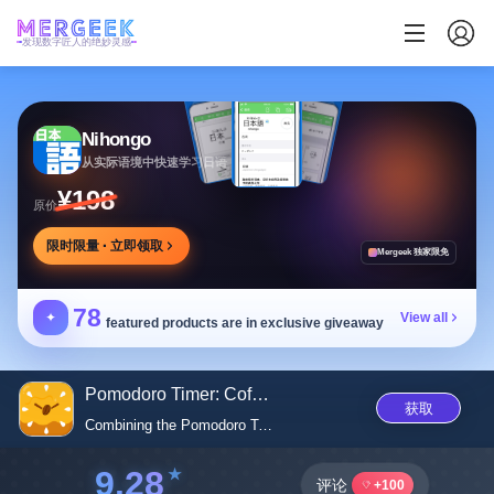
发现数字匠人的绝妙灵感
Nihongo
从实际语境中快速学习日语
¥198
原价
限时限量 · 立即领取
Mergeek 独家限免
78
✦
View all
featured products are in exclusive giveaway
Pomodoro Timer: CoffeePomodoro
获取
Combining the Pomodoro Techniq...
9.28
评论
+100