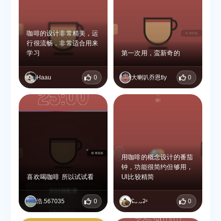
咖啡的设计非常精美，运
行很流畅，非常适合用来
学习
第一次用，蛮新奇的
Haau
0
大喇叭乔恩tly
0
用咖啡的概念设计的番茄
钟，功能很简约但够用，
喜欢喝咖啡 所以试试看
UI比较精简
浩.567035
0
ʢᴗ.ᴗʡᶻ
0