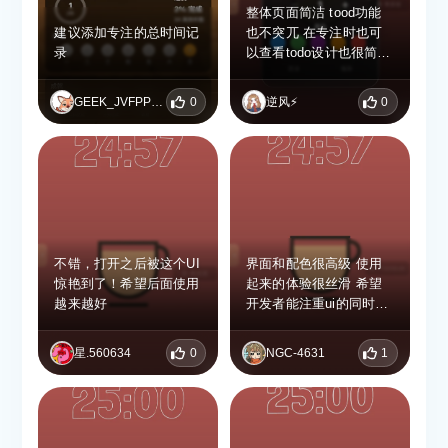
整体页面简洁 tood功能
建议添加专注的总时间记
也不突兀 在专注时也可
录
以查看todo设计也很简洁
很不错 点赞 非常棒
GEEK_JVFPPBST
0
逆风⚡️
0
不错，打开之后被这个UI
界面和配色很高级 使用
惊艳到了！希望后面使用
起来的体验很丝滑 希望
越来越好
开发者能注重ui的同时加
入一些其他功能 比如白
噪音等
星.560634
0
NGC-4631
1