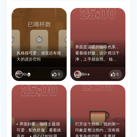
界面是温暖的咖啡色系，
风格很可爱，感觉还有很
看着很舒服，设计简洁干
大的进步空间
净，上手就会用。 核心
的25分钟计时超好用，没
广告打扰，背景音轻柔，
Xx🏠
0
Bin✈️
0
像在咖啡馆里专注做事，
氛围特别好。计时结束的
提示音也很温和，不突
兀。 把专注时长换算
成“喝咖啡杯数”，还能累
计杯数、升级拿成就，特
别有成就感，不知不觉就
坚持下来了。数据统计清
• 界面好看，咖啡主题很
打开这个软件，我的第一
晰，能看到每天、每周的
可爱，配色舒服，看着就
印象是整洁简约，没有很
进度，养成习惯很轻松。
喜欢。 • 核心计时好用，
多复杂的功能，主要就是