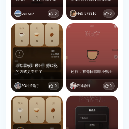
免费版基础功能足够日常
默认25分钟，贴合番茄工
专注计时
用，高级版有更多音效、
作法，上手无难度。 • 把
专属动画和详细数据，买
Lemon⚡️
0
小白.578316
0
专注时长换成“喝咖啡杯
断制价格合理，喜欢个性
数”，数据统计直观，还
化体验可以试试。 整体
有成就徽章，坚持起来更
很适合喜欢咖啡、需要仪
有动力。 • 免费版基础功
式感的人，把专注变成了
能足够用，背景音轻柔，
舒服又有乐趣的事，值得
能帮着静下心。
用～
非常喜欢UI设计，游戏化
的方式更专注了
还行，有每日咖啡小贴士
2G冲浪选手
0
云禅静好
0