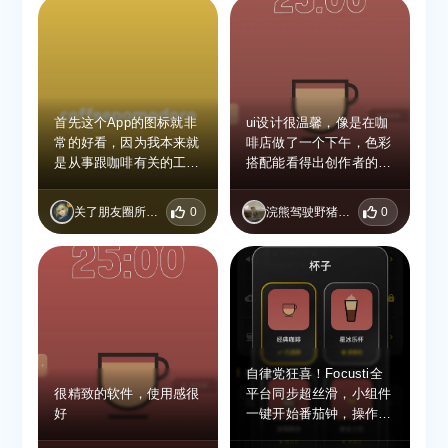
首先这个App的图标就非
ui设计很温馨，像是在咖
常的好看，因为我本来就
啡店做了一个下午，色彩
是从事跟咖啡有关的工
搭配能看得出创作者的用
作，然后我看到这个图标
心
觉得非常的温馨，而且里
关了朋友圈所以无法点赞ovo
0
浣熊驾驶野猪冲向负鼠
0
面页面设计也非常的精致
美观，让我觉得很轻松舒
适
自律党狂喜！Focusti全
很精致的软件，使用感很
平台同步超丝滑，小组件
好
一键开始番茄钟，操作简
单又好用。倒计时完成后