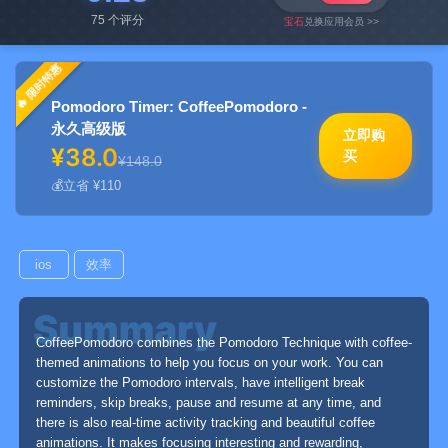
75 个评分
宝石
兑换应用会员 >>
限时特惠
Pomodoro Timer: CoffeePomodoro -
永久高级版
立即购
¥38.0
买
¥148.0
立省 ¥110
ios
效率
CoffeePomodoro combines the Pomodoro Technique with coffee-
themed animations to help you focus on your work. You can
customize the Pomodoro intervals, have intelligent break
reminders, skip breaks, pause and resume at any time, and
there is also real-time activity tracking and beautiful coffee
animations. It makes focusing interesting and rewarding,