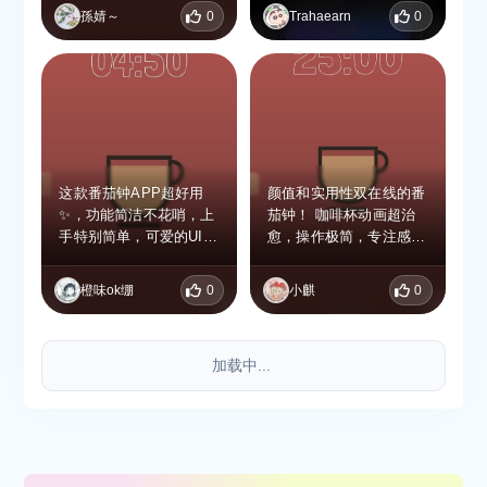
咖啡制作完成，每天靠它
孫婧～
0
Trahaearn
0
完成目标超有成就感！
这款番茄钟APP超好用
颜值和实用性双在线的番
✨，功能简洁不花哨，上
茄钟！ 咖啡杯动画超治
手特别简单，可爱的UI设
愈，操作极简，专注感拉
计看着就很治愈，专注计
满，还能打卡养成习惯，
时精准又省心，日常学习
自律党直接冲！
橙味ok绷
0
小麒
0
工作用它超合适～
加载中...