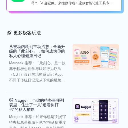
吗？「AI趣记账」来拯救你啦！这款智能记账工具专为
懒...
更多极客玩法
从被动内耗到主动治愈：全新升
级的「此刻心」，如何成为你的
私人心理健康日记
Mergeek 推荐：「此刻心」是一款
基于积极心理学与认知行为疗法
（CBT）设计的治愈系日记 App。
不同于传统日记无从下笔的尴尬，
它通过结构化的“提...
🐱 Nagger：当你的待办事项列
表里，住进了一只“追着你打
卡”的粘人猫咪
Mergeek 推荐：如果你也是“列好了
待办却总是视而不见”的拖延症重度