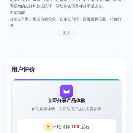
供强大的支持和数据统计，帮助你实现目标并不断进步。
主要功能：
自定义习惯：根据你的需求，自定义习惯，设置目标天数，精确打
卡。
打卡记录：每日打卡，实时记录每个习惯的完成情况，让你对自己
更多
的进展一目了然。
数据统计：详细的统计数据，展示每天的打卡数据，完成与失败情
况一清二楚。
成长分数：每个习惯设定目标天数，完成打卡即可获得成长分数，
目标天数达成，分数达到100分，见证自己的成长。
用户评价
激励机制：通过设定目标天数和成长分数，激励自己坚持不懈，实
现习惯养成的目标。
适用人群：
希望养成良好习惯的人群
需要打卡监督自律的人群
立即分享产品体验
希望通过数据统计和分析提升自我管理能力的人群
你的真实体验，为其他用户提供宝贵参考
为什么选择微习惯：
简洁易用的界面设计，操作简单直观
强大的数据统计功能，让你的进步看得见
评论可得
100
宝石
灵活的自定义设置，满足不同用户的需求