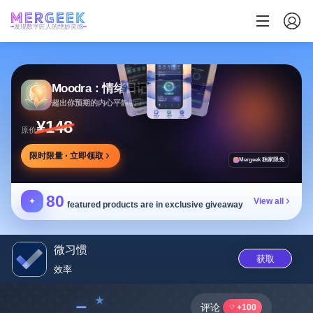
发现数字匠人的绝妙灵感
Moodra：情绪日记
超出你预期的内心平静助手
¥148
原价
限时限量 · 立即领取
Mergeek 独家限免
80
✦
View all
featured products are in exclusive giveaway
微习惯
获取
效率
﹣
评论
+100