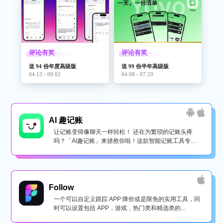
评论有奖
评论有奖
送 94 份年度高级版
送 99 份半年高级版
04.13 - 09.02
04.08 - 07.20
AI 趣记账
让记账变得像聊天一样轻松！ 还在为繁琐的记账头疼
吗？「AI趣记账」来拯救你啦！这款智能记账工具专为
懒...
Follow
一个可以自定义跟踪 APP 降价或是限免的实用工具，同
时可以设置包括 APP，游戏，热门类和精选类的...