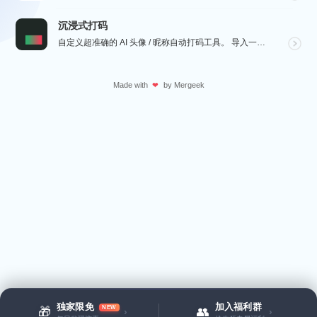
沉浸式打码
自定义超准确的 AI 头像 / 昵称自动打码工具。 导入一张微信聊天截图，或者抖音/小红书/微博评论...
Made with
by
Mergeek
❤
独家限免
加入福利群
NEW
🎁
👥
›
›