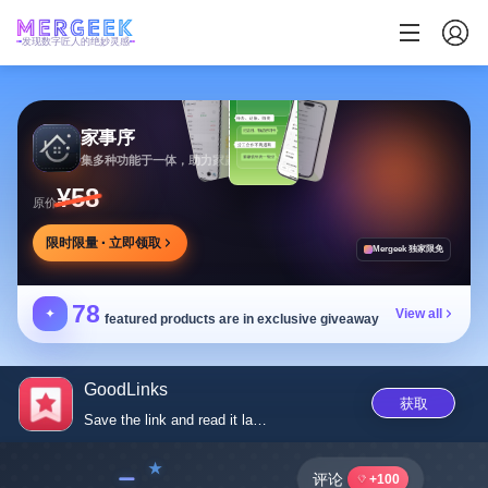
发现数字匠人的绝妙灵感
家事序
集多种功能于一体，助力家庭生活有序协作
¥58
原价
限时限量 · 立即领取
Mergeek 独家限免
78
✦
View all
featured products are in exclusive giveaway
GoodLinks
获取
Save the link and read it late...
﹣
评论
+100