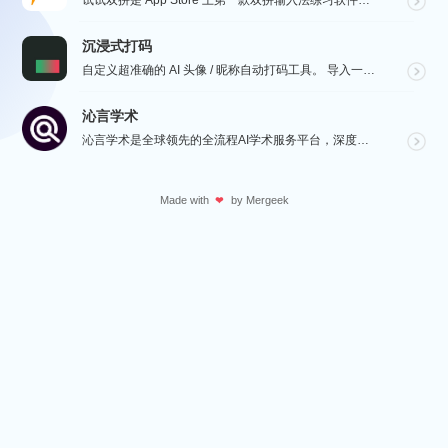
试试双拼是 App Store 上第一款双拼输入法练习软件，通过这个软件你能方便的学习双拼规则，练习...
沉浸式打码
自定义超准确的 AI 头像 / 昵称自动打码工具。 导入一张微信聊天截图，或者抖音/小红书/微博评论...
沁言学术
沁言学术是全球领先的全流程AI学术服务平台，深度赋能从选题构思、文献检索、文献阅读、文献管理到辅助写...
Made with
by
Mergeek
❤