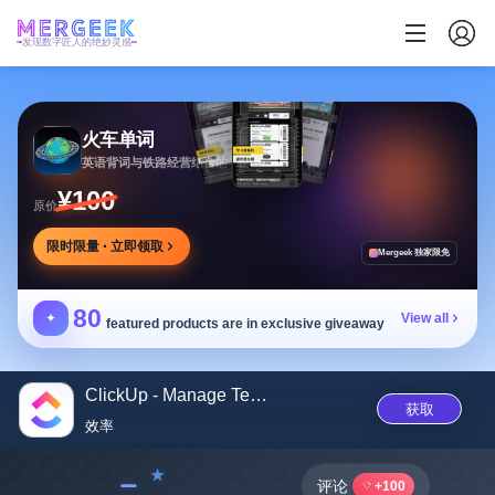
发现数字匠人的绝妙灵感
火车单词
英语背词与铁路经营结合的学习游戏，边玩边学
¥100
原价
限时限量 · 立即领取
Mergeek 独家限免
80
✦
View all
featured products are in exclusive giveaway
ClickUp - Manage Teams & Tasks
获取
效率
﹣
评论
+100