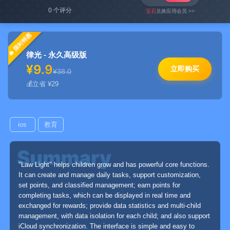
0 个评分
宝石
兑换应用会员 >>
限时特惠
律光 - 永久高级版
¥9.9
立即购买
¥38.0
立省 ¥29
ios
教育
"Law Light" helps children grow and has powerful core functions.
It can create and manage daily tasks, support customization,
set points, and classified management; earn points for
completing tasks, which can be displayed in real time and
exchanged for rewards; provide data statistics and multi-child
management, with data isolation for each child; and also support
iCloud synchronization. The interface is simple and easy to