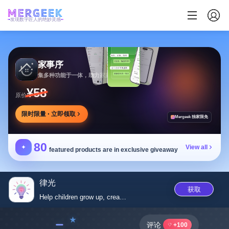
发现数字匠人的绝妙灵感
家事序
集多种功能于一体，助力家庭生活有序协作
¥58
原价
限时限量 · 立即领取
Mergeek 独家限免
80
✦
View all
featured products are in exclusive giveaway
律光
获取
Help children grow up, create ...
﹣
评论
+100