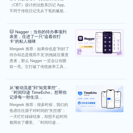
（CBT）设计的治愈系日记 App。
不同于传统日记无从下笔的尴尬，
它通过结构化的“提...
🐱 Nagger：当你的待办事项列
表里，住进了一只“追着你打
卡”的粘人猫咪
Mergeek 推荐：如果你也是“列好了
待办却总是视而不见”的拖延症重度
患者，那么 Nagger 一定会让你眼
前一亮。它打破了传统效率工具冰
冷被动的僵...
从“被动流逝”到“知觉掌控”，
「时间印迹 TimeEcho」想帮你
记录每一秒生活...
Mergeek 推荐：很多时候，我们的
焦虑往往源于对时间的“失控感”：
一天忙忙碌碌结束，却想不起时间
都用在了哪里。「时间印迹
TimeEcho」的出现...