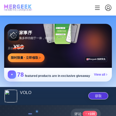
发现数字匠人的绝妙灵感
家事序
集多种功能于一体，助力家庭生活有序协作
¥58
原价
限时限量 · 立即领取
Mergeek 独家限免
78
✦
View all
featured products are in exclusive giveaway
VOLO
获取
﹣
评论
+100