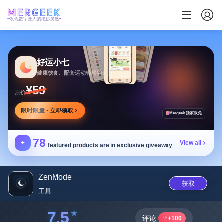
发现数字匠人的绝妙灵感
好运小七
健康饮食、配套运动轻松相伴
¥59
原价
限时限量 · 立即领取
Mergeek 独家限免
78
✦
View all
featured products are in exclusive giveaway
ZenMode
获取
工具
7.5
评论
+100