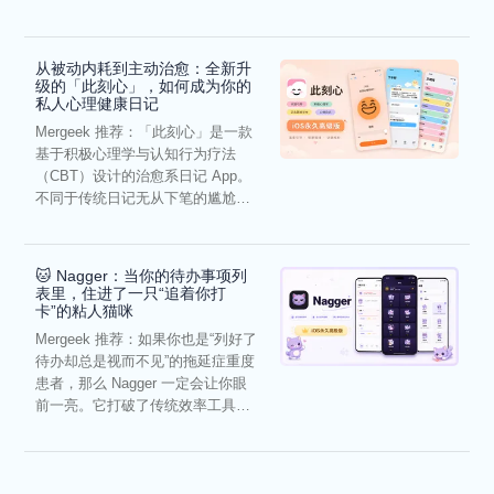
虑，往往...
从被动内耗到主动治愈：全新升
级的「此刻心」，如何成为你的
私人心理健康日记
Mergeek 推荐：「此刻心」是一款
基于积极心理学与认知行为疗法
（CBT）设计的治愈系日记 App。
不同于传统日记无从下笔的尴尬，
它通过结构化的“提...
🐱 Nagger：当你的待办事项列
表里，住进了一只“追着你打
卡”的粘人猫咪
Mergeek 推荐：如果你也是“列好了
待办却总是视而不见”的拖延症重度
患者，那么 Nagger 一定会让你眼
前一亮。它打破了传统效率工具冰
冷被动的僵...