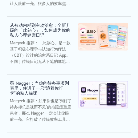
让人眼前一亮。很多人的效率焦
虑，往往...
从被动内耗到主动治愈：全新升
级的「此刻心」，如何成为你的
私人心理健康日记
Mergeek 推荐：「此刻心」是一款
基于积极心理学与认知行为疗法
（CBT）设计的治愈系日记 App。
不同于传统日记无从下笔的尴尬，
它通过结构化的“提...
🐱 Nagger：当你的待办事项列
表里，住进了一只“追着你打
卡”的粘人猫咪
Mergeek 推荐：如果你也是“列好了
待办却总是视而不见”的拖延症重度
患者，那么 Nagger 一定会让你眼
前一亮。它打破了传统效率工具冰
冷被动的僵...