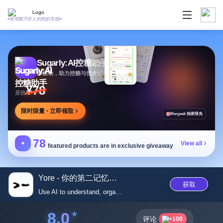
发现数字匠人的绝妙灵感
Sugarly:AI控糖助手
AI驱动，助力控糖与饮食记录，提供个性化建议
¥78
原价
限时限量 · 立即领取
Mergeek 独家限免
78
✦
View all
featured products are in exclusive giveaway
Yore - 你的第二记忆，为...
获取
Use AI to understand, organize...
8.0
评论
+100