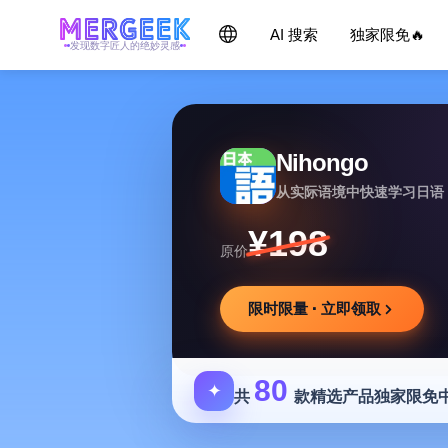
AI 搜索
独家限免🔥
发现数字匠人的绝妙灵感
Nihongo
从实际语境中快速学习日语
¥198
原价
限时限量 · 立即领取
80
✦
共
款精选产品独家限免