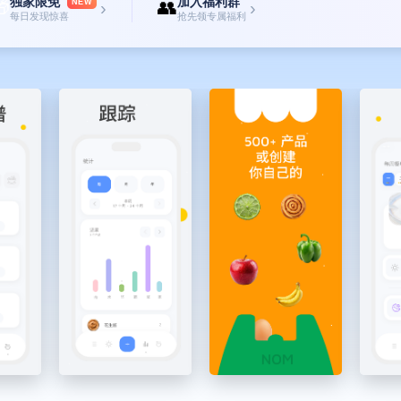
独家限免
加入福利群

👥
NEW
›
›
每日发现惊喜
抢先领专属福利