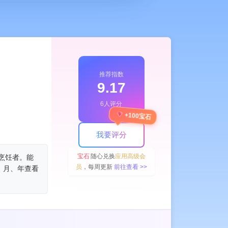
推荐指数
9.17
6人评分
+100宝石
我要评分
宝石
随心兑换
应用高级会
烹饪者。能
员
，每周更新
前往查看 >>
、月、年查看