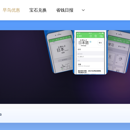
早鸟优惠
宝石兑换
省钱日报
中