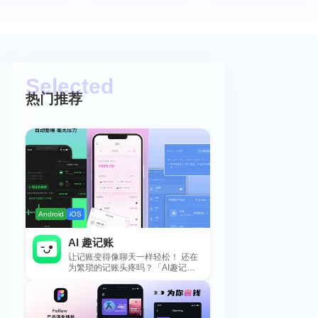
热门推荐
Android
iOS
AI 趣记账
让记账变得像聊天一样轻松！ 还在
为繁琐的记账头疼吗？「AI趣记
账」来拯救你啦！这款智能记账工
具专为懒...