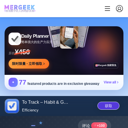
发现数字匠人的绝妙灵感
Daily Planner
简单强大的生产力应用，助您安排任务专注目标
¥456
原价
限时限量 · 立即领取
Mergeek 独家限免
77
✦
View all
featured products are in exclusive giveaway
To Track – Habit & Goals
获取
Efficiency
﹣
评论
+100