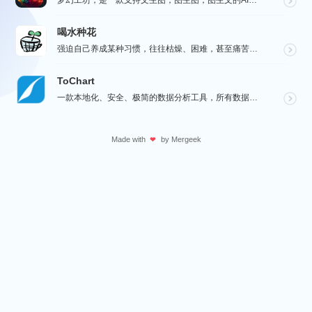
梦幻工坊，是一款支持文生图，图生图，图生文的AI绘图工具，不需要魔法就可以使用各种 AI 工具，也不...
喝水种花
强迫自己养成某种习惯，往往枯燥、困难，甚至痛苦。而喝水种花旨在通过种花这种游戏的方式，让您在养成喝水...
ToChart
一款本地化、安全、极简的数据分析工具，所有数据处理均在您的设备上完成，绝不离开本地。Windows、...
Made with
by
Mergeek
❤