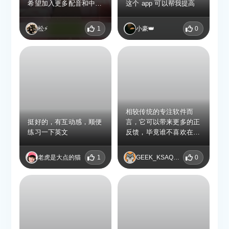
希望加入更多配音和中文
这个 app 可以帮我提高
翻译。还有感觉pro版本
内购太贵了并且没有买断
松⚡️
1
小豪👑
0
QvQ。
相较传统的专注软件而
挺好的，有互动感，顺便
言，它可以带来更多的正
练习一下英文
反馈，毕竟谁不喜欢在工
作的时候有一个AI少女陪
着你呢😊
老虎是大点的猫
1
GEEK_KSAQEKBX
0