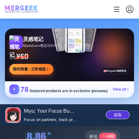
发现数字匠人的绝妙灵感
灵感笔记
Markdown笔记与AI写作，多方式整理同步笔记
¥68
原价
限时限量 · 立即领取
Mergeek 独家限免
78
✦
View all
featured products are in exclusive giveaway
Miyu: Your Focus Buddy
获取
Focus on partners, track progr...
8.86
评论
+100