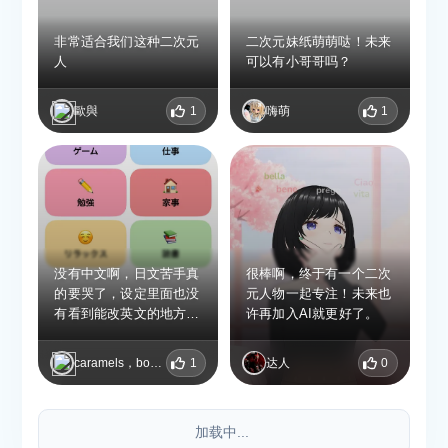
非常适合我们这种二次元
二次元妹纸萌萌哒！未来
人
可以有小哥哥吗？
歐與
1
嗨萌
1
没有中文啊，日文苦手真
很棒啊，终于有一个二次
的要哭了，设定里面也没
元人物一起专注！未来也
有看到能改英文的地方，
许再加入AI就更好了。
app很可爱，给miyu小姐
换装也很有意思
caramels，bonbons et chocolats
1
达人
0
加载中...