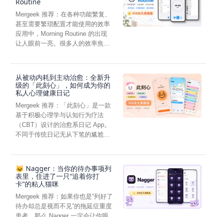
Routine
Mergeek 推荐：在各种功能繁复、
甚至需要繁琐配置才能使用的效率
应用中，Morning Routine 的出现
让人眼前一亮。很多人的效率焦
虑，往往...
从被动内耗到主动治愈：全新升
级的「此刻心」，如何成为你的
私人心理健康日记
Mergeek 推荐：「此刻心」是一款
基于积极心理学与认知行为疗法
（CBT）设计的治愈系日记 App。
不同于传统日记无从下笔的尴尬，
它通过结构化的“提...
🐱 Nagger：当你的待办事项列
表里，住进了一只“追着你打
卡”的粘人猫咪
Mergeek 推荐：如果你也是“列好了
待办却总是视而不见”的拖延症重度
患者，那么 Nagger 一定会让你眼