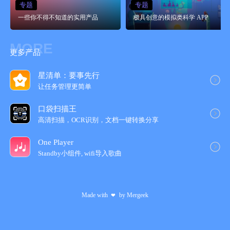
专题
专题
一些你不得不知道的实用产品
极具创意的模拟类科学 APP
MORE
更多产品
星清单：要事先行
让任务管理更简‪单‬
口袋扫描王
高清扫描，OCR识别，文档一键转换分享
One Player
Standby小组件, wifi导入歌‪曲‬
Made with
by
Mergeek
❤