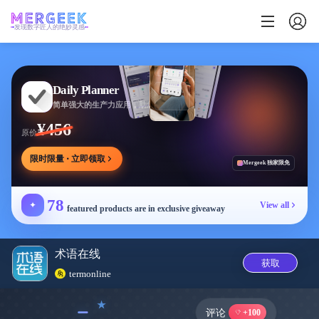
发现数字匠人的绝妙灵感
Daily Planner
简单强大的生产力应用，助您安排任务专注目标
¥456
原价
限时限量 · 立即领取
Mergeek 独家限免
78
✦
View all
featured products are in exclusive giveaway
术语在线
获取
termonline
﹣
评论
+100