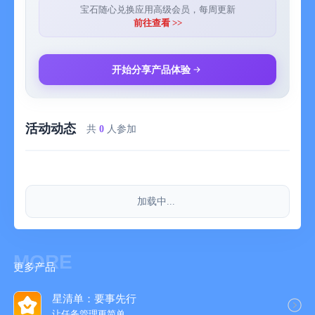
宝石随心兑换应用高级会员，每周更新
前往查看 >>
开始分享产品体验
活动动态
共
0
人参加
加载中...
MORE
更多产品
星清单：要事先行
让任务管理更简‪单‬