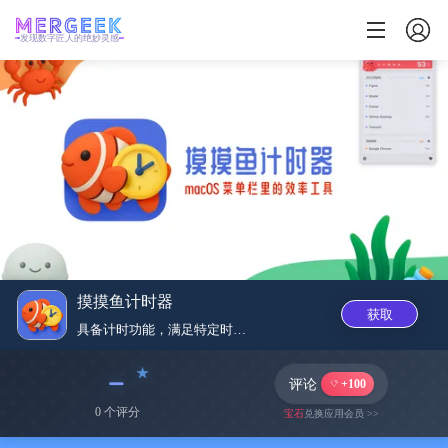
发现数字匠人的绝妙灵感
摸摸鱼计时器
获取
具备计时功能，满足特定时间管理...
﹣
评论
+100
0 个评分
宝石
兑换应用会员 >>