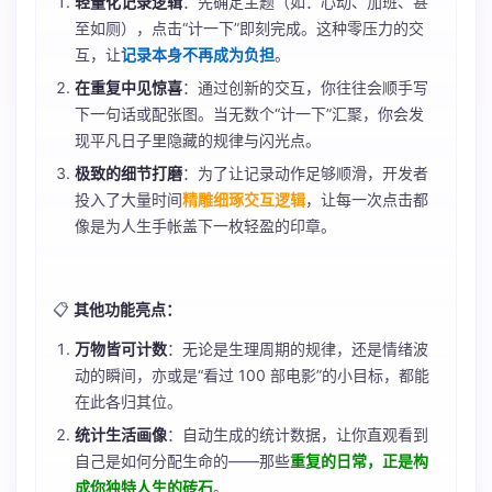
轻量化记录逻辑
：先确定主题（如：心动、加班、甚
至如厕），点击“计一下”即刻完成。这种零压力的交
互，让
记录本身不再成为负担
。
在重复中见惊喜
：通过创新的交互，你往往会顺手写
下一句话或配张图。当无数个“计一下”汇聚，你会发
现平凡日子里隐藏的规律与闪光点。
极致的细节打磨
：为了让记录动作足够顺滑，开发者
投入了大量时间
精雕细琢交互逻辑
，让每一次点击都
像是为人生手帐盖下一枚轻盈的印章。
📋
其他功能亮点：
万物皆可计数
：无论是生理周期的规律，还是情绪波
动的瞬间，亦或是“看过 100 部电影”的小目标，都能
在此各归其位。
统计生活画像
：自动生成的统计数据，让你直观看到
自己是如何分配生命的——那些
重复的日常，正是构
成你独特人生的砖石
。