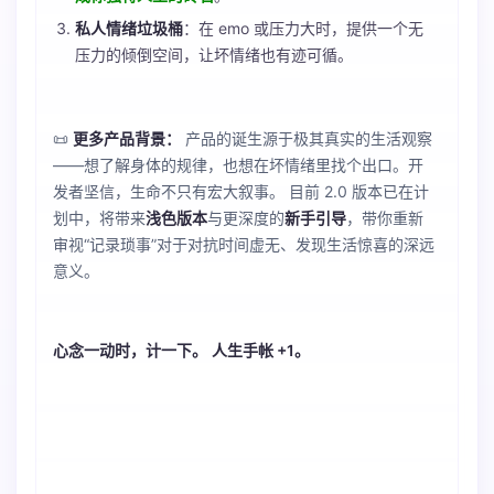
私人情绪垃圾桶
：在 emo 或压力大时，提供一个无
压力的倾倒空间，让坏情绪也有迹可循。
📜
更多产品背景：
产品的诞生源于极其真实的生活观察
——想了解身体的规律，也想在坏情绪里找个出口。开
发者坚信，生命不只有宏大叙事。 目前 2.0 版本已在计
划中，将带来
浅色版本
与更深度的
新手引导
，带你重新
审视“记录琐事”对于对抗时间虚无、发现生活惊喜的深远
意义。
心念一动时，计一下。
人生手帐 +1。