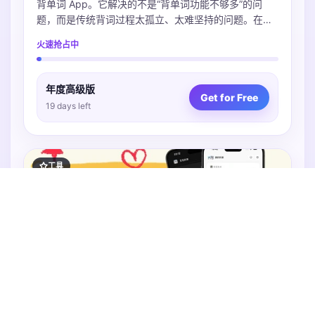
背单词 App。它解决的不是“背单词功能不够多”的问
题，而是传统背词过程太孤立、太难坚持的问题。在
App 里，用户选择词库后，会通过看词择意、拼写和复
火速抢占中
习来完成不同学习任务；这些任务会对应列车运营、经
停复习、车站建设等游戏反馈。用户能更直观地感受
到：今天不是只完成了几个单词数字，而是在推进自己
年度高级版
的铁路世界。
Get for Free
19 days left
工具
Issue 259
·
家事序
集多种功能于一体，助力家庭生活有序协作