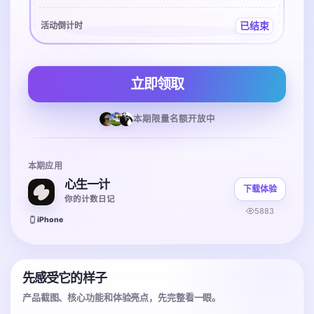
已结束
活动倒计时
立即领取
本期限量名额开放中
本期应用
心生一计
下载体验
你的计数日‪记‬
5883
iPhone
先感受它的样子
产品截图、核心功能和体验亮点，先完整看一眼。