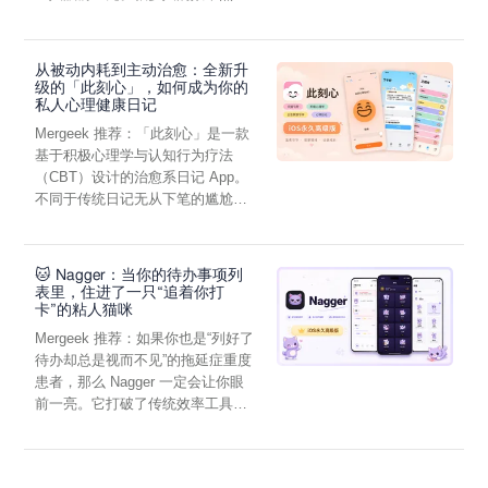
虑，往往...
从被动内耗到主动治愈：全新升
级的「此刻心」，如何成为你的
私人心理健康日记
Mergeek 推荐：「此刻心」是一款
基于积极心理学与认知行为疗法
（CBT）设计的治愈系日记 App。
不同于传统日记无从下笔的尴尬，
它通过结构化的“提...
🐱 Nagger：当你的待办事项列
表里，住进了一只“追着你打
卡”的粘人猫咪
Mergeek 推荐：如果你也是“列好了
待办却总是视而不见”的拖延症重度
患者，那么 Nagger 一定会让你眼
前一亮。它打破了传统效率工具冰
冷被动的僵...