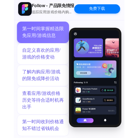
也大同小异：
Follow - 产品限免情报
免费下载
320×5×48；400×5×48；500×5×48……有什么问题吗？用普通
追踪应用游戏价格内购波
动并提醒
计算器来计算的话每当唯一数值发生变化时（此处仅指日费
率），我们都必须输入相同的按钮组合 ‘x 5 x 48’。是否有办
第一时间掌握精选限
法只需输入日费率，而结果便能自动更新呢？借助 Xmart 计算
免应用/游戏信息
器，答案是肯定的！您可定义一种代数函数如下：
每日收入（X） = X × 5 × 48
自定义喜欢的应用/
这样你只需选择相应功能，输入“X”的值，结果就会立即显示
游戏的价格变动
出来！要获取詹姆斯的年收入，你只需点击按钮 4 次即可
问题结束
了解内购应用/游戏
--
的限免或降价活动
Xmart计算器因其智能化特性而受到广泛好评这款可编程且可
扩展的计算器基于文本表达式设计。除了具备大多数常规及科
查看应用/游戏价格
学运算功能外，用户还可自行定义个人功能。所有计算过程均
历史等待合适时机再
可逐步骤追踪。**快速上手：
出手
请使用键盘快速输入表达式/公式
在使用键盘时，请按‘*’键进行乘法运算，按‘/’键进行除法运算
* 点击‘=’以保存计算结果
第一时间收到价格通
基本功能:
知不错过省钱机会
立即计算并显示结果无需按下‘=’按钮