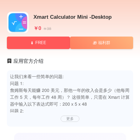
Xmart Calculator Mini -Desktop
￥0
￥38
FREE
福利群
🎁
应用官方介绍
让我们来看一些简单的问题:
问题 1:
詹姆斯每天能赚 200 美元，那他一年的收入会是多少（他每周
工作 5 天，每年工作 48 周）？ 这很简单，只需在 Xmart 计算
器中输入以下表达式即可：200 x 5 x 48
问题 2:
要按多少次按钮才能计算出他的年收入呢？在普通计算器上需
更多
要按 8 次，而在 Xmart 计算器上只需按 7 次（你无需点
击‘=’键）。问题 3:
如果他的日费是 320 美元、400 美元、500 美元……那么情况