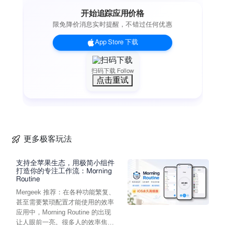
将计算结果保存至历史记录中
开始追踪应用价格
* 有意义地为历史项目进行命名或标注
限免降价消息实时提醒，不错过任何优惠
回忆历史项或表达式
记录并逐项展示计算过程的详细步骤
App Store 下载
与朋友分享历史记录
高级功能:
开启/关闭按钮音效并自定义声音
扫码下载 Follow
点击重试
* 自动开启/关闭并保存功能
配置颜色和字体
自定义函数（迷你版显示 2 个）：用户可自行定义任何包含至
多 9 个参数的代数函数。*可在主表达式中使用自定义函数，
或单独对其进行操作。*支持大多数科学数学函数。*内置快速
抵押贷款计算器
更多极客玩法
支持全苹果生态，用极简小组件
打造你的专注工作流：Morning
Routine
Mergeek 推荐：在各种功能繁复、
甚至需要繁琐配置才能使用的效率
应用中，Morning Routine 的出现
让人眼前一亮。很多人的效率焦