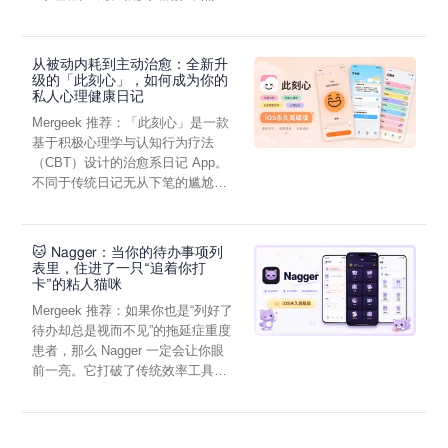
虑，往往...
从被动内耗到主动治愈：全新升
级的「此刻心」，如何成为你的
私人心理健康日记
Mergeek 推荐：「此刻心」是一款
基于积极心理学与认知行为疗法
（CBT）设计的治愈系日记 App。
不同于传统日记无从下笔的尴尬，
它通过结构化的“提...
🐱 Nagger：当你的待办事项列
表里，住进了一只“追着你打
卡”的粘人猫咪
Mergeek 推荐：如果你也是“列好了
待办却总是视而不见”的拖延症重度
患者，那么 Nagger 一定会让你眼
前一亮。它打破了传统效率工具冰
冷被动的僵...