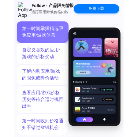
的舞台。让你的公园成为你的游乐场。在虚拟花盆中播种种
Follow - 产品限免情报
免费下载
子，看着它们绽放，并从花瓣中收获稀有的体积块。你永远不
追踪应用游戏价格内购波
动并提醒
知道接下来会生长出什么。无论你是狩猎首领、追逐虫子，还
是随意用漂浮的风车装饰你最喜欢的咖啡馆，这都是你的世界
第一时间掌握精选限
——经过重新组合的世界。开始行走吧。开始思考吧。世界正
免应用/游戏信息
等待着。
自定义喜欢的应用/
游戏的价格变动
了解内购应用/游戏
的限免或降价活动
查看应用/游戏价格
历史等待合适时机再
出手
第一时间收到价格通
知不错过省钱机会