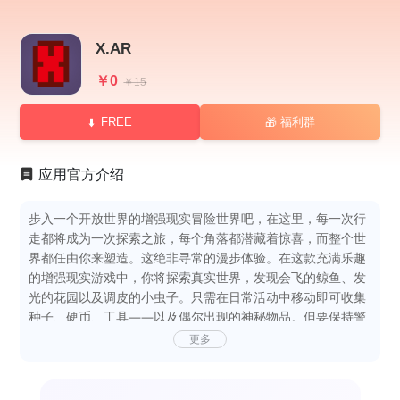
X.AR
￥0
￥15
FREE
福利群
🎁
应用官方介绍
步入一个开放世界的增强现实冒险世界吧，在这里，每一次行
走都将成为一次探索之旅，每个角落都潜藏着惊喜，而整个世
界都任由你来塑造。这绝非寻常的漫步体验。在这款充满乐趣
的增强现实游戏中，你将探索真实世界，发现会飞的鲸鱼、发
光的花园以及调皮的小虫子。只需在日常活动中移动即可收集
种子、硬币、工具——以及偶尔出现的神秘物品。但要保持警
惕！你可能会遇到野生的怪物。当它们发起攻击时，你需要躲
更多
避、反击并收集它们掉落的体积块。利用收集到的体积块进行
建造。从微小的表情符农场到未来主义的雕塑作品，一切皆有
可能你可以在现实世界的任何地方放置它们。让人行道成为你