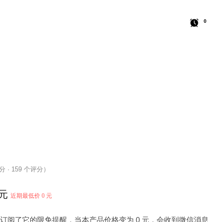
0
 分 · 159 个评分）
 元
近期最低价 0 元
 人订阅了它的限免提醒，当本产品价格变为 0 元，会收到微信消息