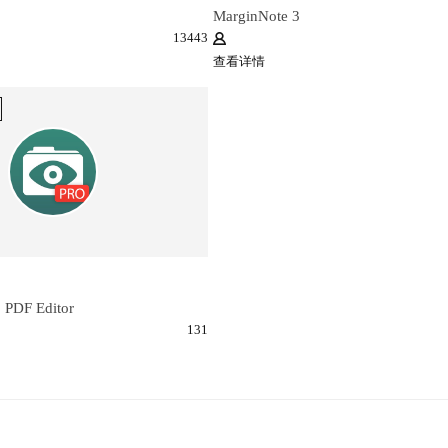
MarginNote 3
13443
查看详情
 PDF Editor
131