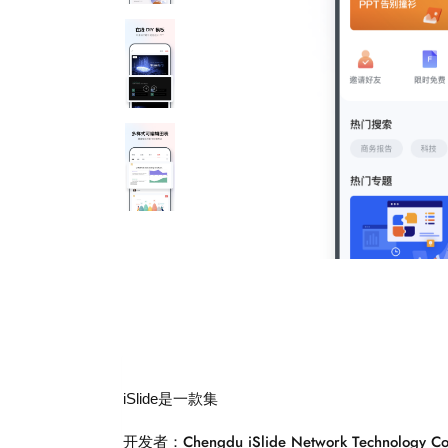
iSlide是一款集
开发者：Chengdu iSlide Network Technology Co.