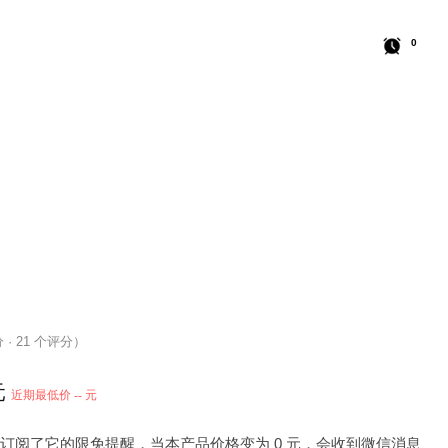
0
分 · 21 个评分）
元
近期最低价 -- 元
 人订阅了它的限免提醒，当本产品价格变为 0 元，会收到微信消息