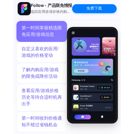
Follow - 产品限免情报
免费下载
追踪应用游戏价格内购波
动并提醒
第一时间掌握精选限
免应用/游戏信息
自定义喜欢的应用/
游戏的价格变动
了解内购应用/游戏
的限免或降价活动
查看应用/游戏价格
历史等待合适时机再
出手
第一时间收到价格通
知不错过省钱机会