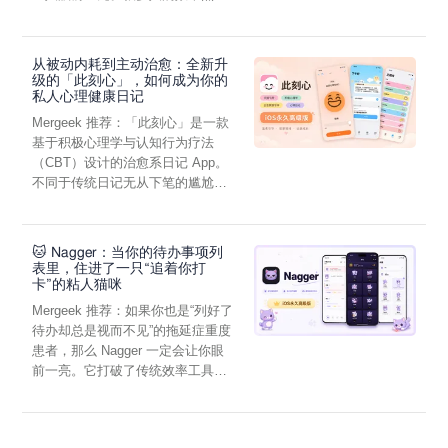
虑，往往...
从被动内耗到主动治愈：全新升
级的「此刻心」，如何成为你的
私人心理健康日记
Mergeek 推荐：「此刻心」是一款
基于积极心理学与认知行为疗法
（CBT）设计的治愈系日记 App。
不同于传统日记无从下笔的尴尬，
它通过结构化的“提...
🐱 Nagger：当你的待办事项列
表里，住进了一只“追着你打
卡”的粘人猫咪
Mergeek 推荐：如果你也是“列好了
待办却总是视而不见”的拖延症重度
患者，那么 Nagger 一定会让你眼
前一亮。它打破了传统效率工具冰
冷被动的僵...