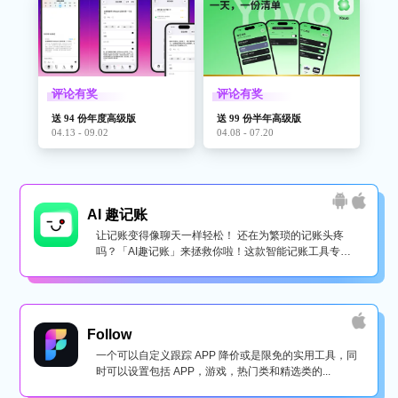
评论有奖
评论有奖
送 94 份年度高级版
送 99 份半年高级版
04.13 - 09.02
04.08 - 07.20
AI 趣记账
让记账变得像聊天一样轻松！ 还在为繁琐的记账头疼
吗？「AI趣记账」来拯救你啦！这款智能记账工具专为
懒...
Follow
一个可以自定义跟踪 APP 降价或是限免的实用工具，同
时可以设置包括 APP，游戏，热门类和精选类的...