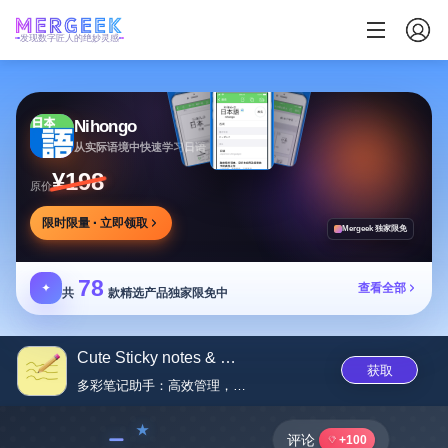
发现数字匠人的绝妙灵感
Nihongo
从实际语境中快速学习日语
¥198
原价
限时限量 · 立即领取
Mergeek 独家限免
78
✦
查看全部
共
款精选产品独家限免中
Cute Sticky notes & widgets
获取
多彩笔记助手：高效管理，个性定...
﹣
评论
+100