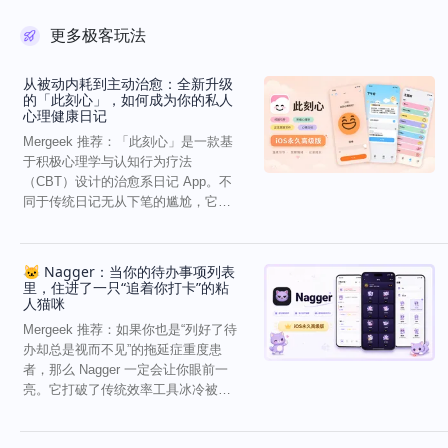
更多极客玩法
从被动内耗到主动治愈：全新升级
的「此刻心」，如何成为你的私人
心理健康日记
Mergeek 推荐：「此刻心」是一款基
于积极心理学与认知行为疗法
（CBT）设计的治愈系日记 App。不
同于传统日记无从下笔的尴尬，它通
过结构化的“提...
🐱 Nagger：当你的待办事项列表
里，住进了一只“追着你打卡”的粘
人猫咪
Mergeek 推荐：如果你也是“列好了待
办却总是视而不见”的拖延症重度患
者，那么 Nagger 一定会让你眼前一
亮。它打破了传统效率工具冰冷被动
的僵...