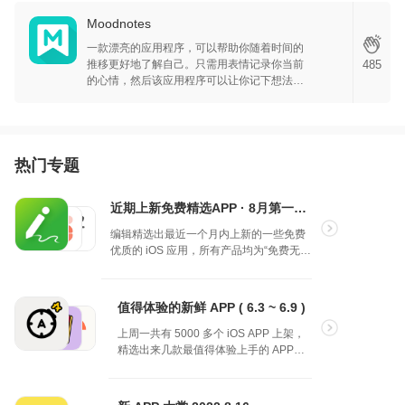
Moodnotes
一款漂亮的应用程序，可以帮助你随着时间的
485
推移更好地了解自己。只需用表情记录你当前
的心情，然后该应用程序可以让你记下想法和
感受，这将与你输入的情绪联系在一起。一旦
完成，该应用程序将向您提供积极的反馈，并
询问如何每天丰富您的生活，随着时间的推
移，你可以衡量你的情绪，从长远来看，这是
改善生活的好方法。
热门专题
近期上新免费精选APP · 8月第一弹 · iOS
编辑精选出最近一个月内上新的一些免费
优质的 iOS 应用，所有产品均为“免费无内
购”状态。以本专题更新时间 8月 15 日为
准。欢迎大家选出喜欢的产品！
值得体验的新鲜 APP ( 6.3 ~ 6.9 )
上周一共有 5000 多个 iOS APP 上架，
精选出来几款最值得体验上手的 APP。
有的因为才上架，所以是免费状态；有
的已经有内购付费，大家使用的时候自
行斟酌。欢迎大家投票你喜欢的产品！