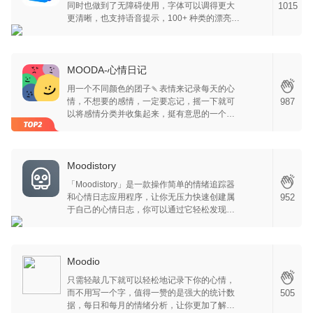
1015
同时也做到了无障碍使用，字体可以调得更大
更清晰，也支持语音提示，100+ 种类的漂亮颜
色主题，各种大自然的声音让你写起日记也更
加有情感，50 多种字体随时定制自己的日历，
添加图片和视频也十分的简单。
MOODA-心情日记
用一个不同颜色的团子🍡表情来记录每天的心
987
情，不想要的感情，一定要忘记，摇一下就可
以将感情分类并收集起来，挺有意思的一个
APP。
Moodistory
「Moodistory」是一款操作简单的情绪追踪器
952
和心情日志应用程序，让你无压力快速创建属
于自己的心情日志，你可以通过它轻松发现自
己的情绪模式，分析情绪波动的原因，从而改
善和促进心理健康，收获快乐和幸福。
Moodistory 还拥有强大的功能以及高度自定义
的设计，让你拥有自己专属的情绪小秘书
Moodio
只需轻敲几下就可以轻松地记录下你的心情，
505
而不用写一个字，值得一赞的是强大的统计数
据，每日和每月的情绪分析，让你更加了解自