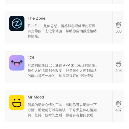
己，APP 很轻，但是样子看着很有感觉。
The Zone
The Zone 是你思想、情感和心理健康的家园。
503
有指导的日志记录体验，帮助你自动跟踪情绪
和情绪。
JOI
可爱的情绪日记，通过 APP 来记录你的情绪，
498
每个人的情绪都会改变，但是每个人控制情绪
的能力是不一样的，如果能很好的控制情绪，
那么你的生活和工作都能更进一步，APP 每天
记录一下你的某件事情和对这个事情的情绪，
作为分析资料，达到如何使用合适的情绪来处
理事情的效果，当然如果能有医生的建议会更
Mr Mood
加理想。
简单的记录心情的工具，当时你可以记录一下
487
心情，睡觉前可以再确认一下今天总体心情如
何，坚持一段时间之后，你会有有趣的发现，
毕竟了解自己是一种很有意义的经历。