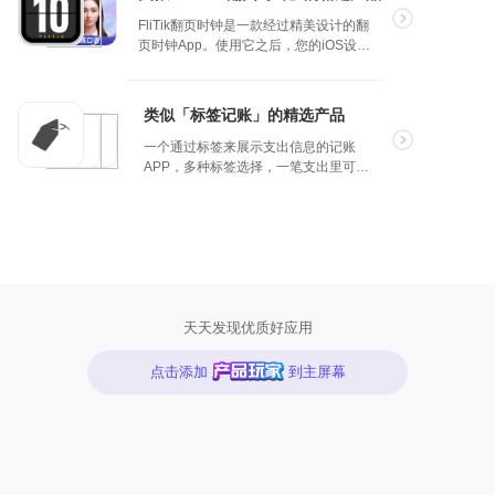
FliTik翻页时钟是一款经过精美设计的翻
页时钟App。使用它之后，您的iOS设备
将在瞬间变成一个精美的翻页时钟，超大
的数字显示让您即使在很远的距离也可以
轻松地看见时间。 FliTik的名字来源于Flip
类似「标签记账」的精选产品
和Tik这两个单词的组合，代表了翻页和时
钟滴答声，很好地体现了软件的功能特
一个通过标签来展示支出信息的记账
点。
APP，多种标签选择，一笔支出里可以
包含多种支出标签，整体简洁风格，细
致而不简单。
天天发现优质好应用
点击添加
到主屏幕