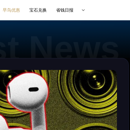
早鸟优惠
宝石兑换
省钱日报