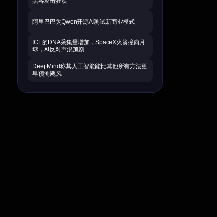
黑客攻击狂欢
阿里巴巴为Qwen开源AI测试新商业模式
ICE的DNA采集量增加，SpaceX火箭撞向月
球，AI反对声浪加剧
DeepMind称其人工智能能比其他所有方法更
早预测飓风