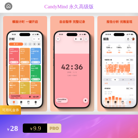
CandyMind 永久高级版
编辑心选
精选测评
可用礼金券
28
9.9
￥
￥