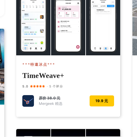
***特邀冰点***
TimeWeave+
5.0
· 5 个评分
原价
38.0 元
19.9 元
Mergeek 精选