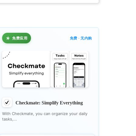
★
免费应用
免费 · 无内购
Checkmate: Simplify Everything
With Checkmate, you can organize your daily
tasks,...