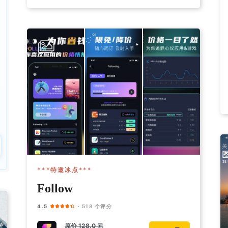
***特邀冰点***
Follow
4.5
· 518 个评分
原价
128.0 元