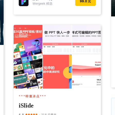
99.0 元
Mergeek 精选
***特邀冰点***
iSlide
4.8
· 218 个评分