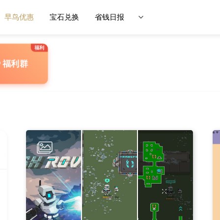
早鸟优惠
宝石兑换
省钱日报
P 福利群