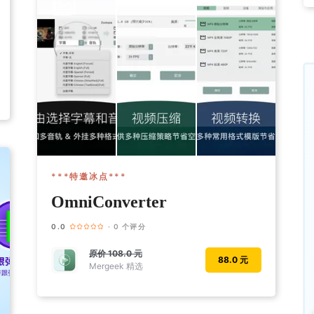
***特邀冰点***
OmniConverter
0.0
· 0 个评分
原价
108.0 元
88.0 元
Mergeek 精选