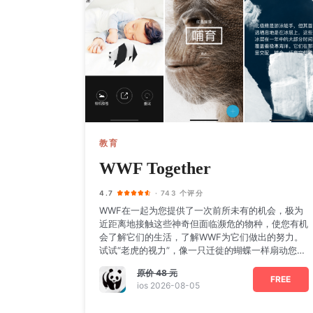
教育
WWF Together
4.7
· 743 个评分
WWF在一起为您提供了一次前所未有的机会，极为
近距离地接触这些神奇但面临濒危的物种，使您有机
会了解它们的生活，了解WWF为它们做出的努力。
试试“老虎的视力”，像一只迁徙的蝴蝶一样扇动您的
翅膀，砍下熊猫
原价
48 元
FREE
ios 2026-08-05