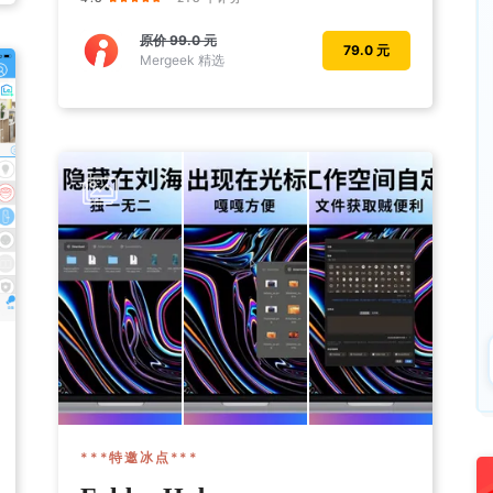
原价
99.0 元
79.0 元
Mergeek 精选
***特邀冰点***