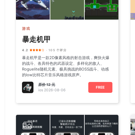
游戏
暴走机甲
4.2
· 105 个评分
暴走机甲是一款2D像素风格的射击游戏，爽快火爆
的战斗、各具特色的武器设定、多样化的敌人、
Roguelite随机元素、极具挑战的BOSS战斗、动感
的low比特芯片音乐风格游戏原声。
原价
12 元
FREE
ios 2026-08-06