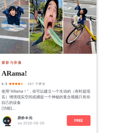
摄影与录像
ARama!
4.5
· 287 个评分
使用“ARama！”，你可以建立一个生动的（有时超现
实）增强现实空间或捕捉一个神秘的复合视频只有你
自己的设备
[功能]
“阿拉玛！”包括以下功能(某些功能在某些设备上可
原价
8 元
能会受到限制。）
FREE
ios 2026-08-06