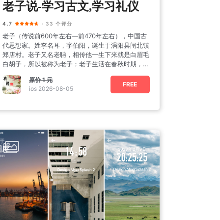
老子说-学习古文,学习礼仪
4.7
· 33 个评分
老子（传说前600年左右—前470年左右），中国古
代思想家。姓李名耳，字伯阳，诞生于涡阳县闸北镇
郑店村。老子又名老聃，相传他一生下来就是白眉毛
白胡子，所以被称为老子；老子生活在春秋时期，曾
在东周国都洛
原价
1 元
FREE
ios 2026-08-05