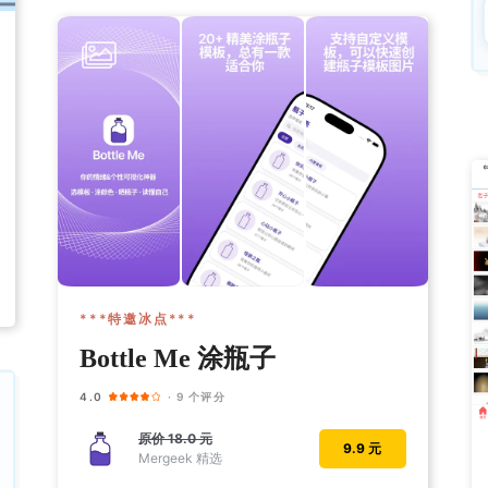
***特邀冰点***
Bottle Me 涂瓶子
4.0
· 9 个评分
原价
18.0 元
9.9 元
Mergeek 精选