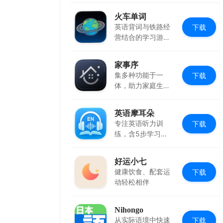
火车单词
英语背词与铁路经
下载
营结合的学习游
戏，边玩边学
家事序
集多种功能于一
下载
体，助力家庭生活
有序协作
英语摩耳朵
专注英语听力训
下载
练，含5步学习法
与多场景内容
好运小七
健康饮食、配套运
下载
动轻松相伴
Nihongo
从实际语境中快速
下载