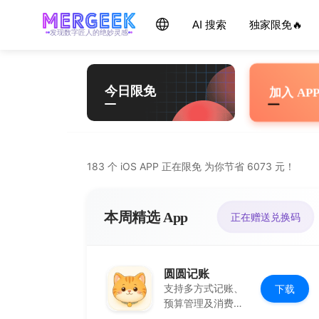
Skip
产品玩家 - mergeek.com
Follow - 产品限免情报
AI 搜索
独家限免🔥
每天获取最新产品，优质应用信息
追踪应用游戏价格波动并提醒
to
发现数字匠人的绝妙灵感
content
今日限免
加入 AP
183 个 iOS APP 正在限免 为你节省 6073 元！
本周精选 App
正在赠送兑换码
圆圆记账
支持多方式记账、
下载
预算管理及消费复
盘，可本地保存