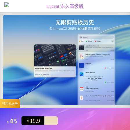
Lucent 永久高级版
编辑心选
精选测评
可用礼金券
45
19.9
￥
￥