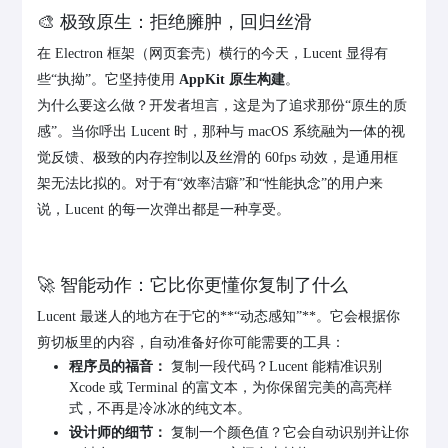
🎨 极致原生：拒绝臃肿，回归丝滑
在 Electron 框架（网页套壳）横行的今天，Lucent 显得有
些“执拗”。它坚持使用
AppKit 原生构建
。
为什么要这么做？开发者坦言，这是为了追求那份“原生的质
感”。当你呼出 Lucent 时，那种与 macOS 系统融为一体的视
觉反馈、极致的内存控制以及丝滑的 60fps 动效，是通用框
架无法比拟的。对于有“效率洁癖”和“性能执念”的用户来
说，Lucent 的每一次弹出都是一种享受。
🚀 智能动作：它比你更懂你复制了什么
Lucent 最迷人的地方在于它的**“动态感知”**。它会根据你
剪切板里的内容，自动准备好你可能需要的工具：
程序员的福音：
复制一段代码？Lucent 能精准识别
Xcode 或 Terminal 的富文本，为你保留完美的高亮样
式，不再是冷冰冰的纯文本。
设计师的细节：
复制一个颜色值？它会自动识别并让你