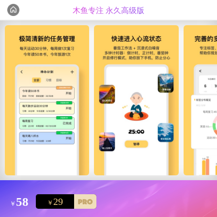
木鱼专注 永久高级版
编辑心选
精选测评
58
29
￥
￥