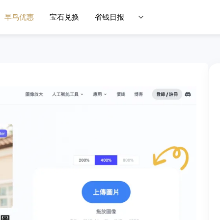
早鸟优惠
宝石兑换
省钱日报