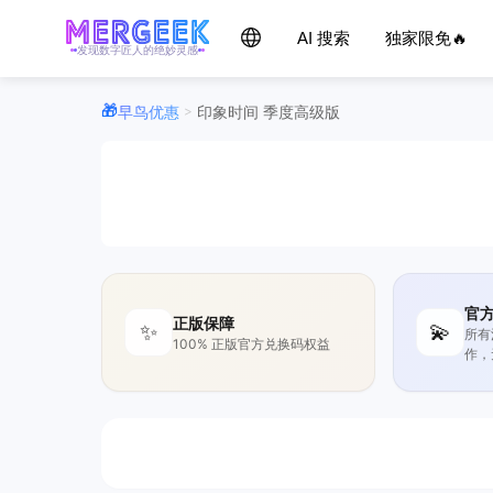
AI 搜索
独家限免🔥
发现数字匠人的绝妙灵感
早鸟优惠
印象时间 季度高级版
>
官
正版保障
✨
💫
所有
100% 正版官方兑换码权益
作，