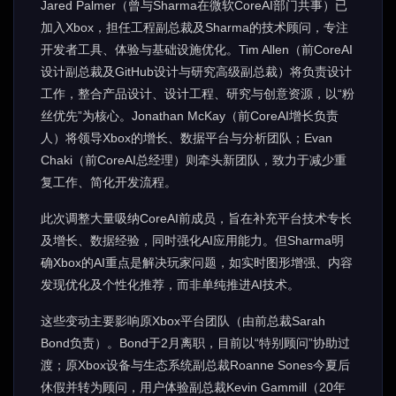
Jared Palmer（曾与Sharma在微软CoreAI部门共事）已
加入Xbox，担任工程副总裁及Sharma的技术顾问，专注
开发者工具、体验与基础设施优化。Tim Allen（前CoreAI
设计副总裁及GitHub设计与研究高级副总裁）将负责设计
工作，整合产品设计、设计工程、研究与创意资源，以“粉
丝优先”为核心。Jonathan McKay（前CoreAI增长负责
人）将领导Xbox的增长、数据平台与分析团队；Evan
Chaki（前CoreAI总经理）则牵头新团队，致力于减少重
复工作、简化开发流程。
此次调整大量吸纳CoreAI前成员，旨在补充平台技术专长
及增长、数据经验，同时强化AI应用能力。但Sharma明
确Xbox的AI重点是解决玩家问题，如实时图形增强、内容
发现优化及个性化推荐，而非单纯推进AI技术。
这些变动主要影响原Xbox平台团队（由前总裁Sarah
Bond负责）。Bond于2月离职，目前以“特别顾问”协助过
渡；原Xbox设备与生态系统副总裁Roanne Sones今夏后
休假并转为顾问，用户体验副总裁Kevin Gammill（20年