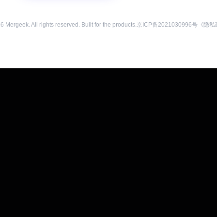
26
Mergeek. All rights reserved. Built for the products.
京ICP备2021030996号
《隐私