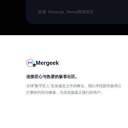
来源: theverge_News
|
阅读原文
Mergeek
连接匠心与热爱的极客社区。
全球“数字匠人”首发诚意之作的舞台。我们寻找那些被用心
打磨的代码与像素，为你连接真正懂行的用户。