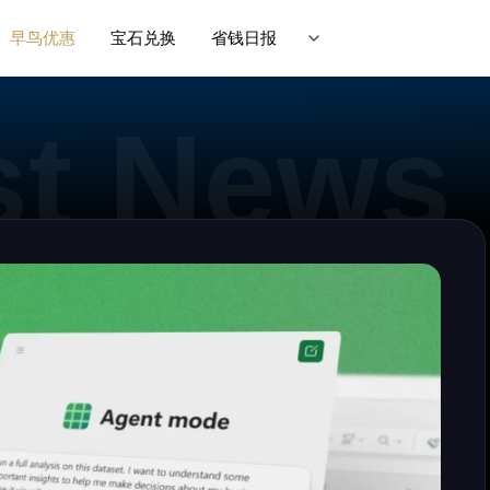
早鸟优惠
宝石兑换
省钱日报