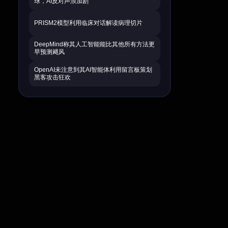
球，AI反对声浪加剧
PRISM2模型利用临床对话解读病理切片
DeepMind称其人工智能能比其他所有方法更
早预测飓风
OpenAI未注意到其AI智能体利用留言板策划
黑客攻击狂欢