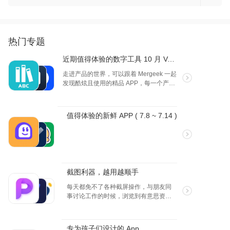
要求与用户简历的匹配度，推荐最有可能成功
上你的创意和脑洞，独树一帜的图片快速呈
的求职机会。 5. 智能1v1聊天面试 模拟真实面
现。
试场景，通过1对1的智能聊天形式进行面试练
习。系统根据用户的简历和申请岗位，提出针
对性的面试问题，帮助用户提升面试技巧和自
热门专题
信心。 【自动订阅服务说明】 1.订阅服务分别
为： 轻奢会员，￥98/季度; 畅享包月，￥68/
近期值得体验的数字工具 10 月 Vol.2
月; 2.付款：用户确认购买并付款后计入iTunes
走进产品的世界，可以跟着 Mergeek 一起
账户 3.自动续费：Apple iTunes账户会在前24
发现酷炫且使用的精品 APP，每一个产品
小时内扣费，扣费成功后订阅周期顺延一个订
我们都是体验过的，试试，也许就是你心
阅周期 4.关闭服务：您可以在苹果手机“设置”--
中的理想产品。
>进入iTunesStore与App Store”-->点
击“ApplelD”选择“查看 ApplelD”，进入“账户设
值得体验的新鲜 APP ( 7.8 ~ 7.14 )
置”页面，点击“订阅”，管理自动订阅服务，如
需取消每个，周期定时器结束前24小时关 闭即
可，停止前24小时内则不再扣费 5.服务协议：
https://zenapps.cn/pages/heima/ipaProtocol
6.隐私协议：
https://zenapps.cn/pages/heima/privacyios
截图利器，越用越顺手
每天都免不了各种截屏操作，与朋友同
事讨论工作的时候，浏览到有意思资讯
的时候，游戏得到第一名的时候，都会
快速使用手机的截图功能，但是 App 能
提供更强大的截屏功能，长截图，截图
专为孩子们设计的 App