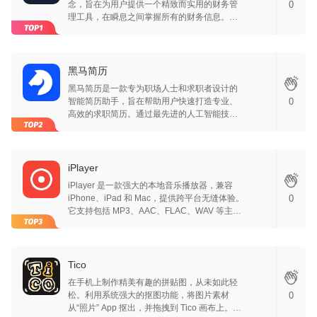
念，旨在为用户提供一个精致而实用的财务管
0
理工具，在瞬息之间掌握所有的财务信息。
WeTally 不仅让记账变得轻松愉快，还能为您
带来舒缓的使用体验，助您轻松成就每一笔记
账。清晰的功能布局让您能够快速找到所需的
选项。无论是记录开支、查看收入，还是进行
黑马简历
财务分析，一切操作都可以在几秒钟内完成。
黑马简历是一款专为职场人士和求职者设计的
WeTally 目标是让您将更多精力集中在生活的
智能简历助手，旨在帮助用户快速打造专业、
0
其他方面，而不是繁琐的记账事务上。此外，
高效的求职简历。通过最先进的人工智能技
APP 使用体验也是经过精心设计的。应用的流
术，我们提供一站式的简历制作与职位申请解
畅性和舒适感使得每一次记账都成为一种愉悦
决方案，让求职变得更简单、更高效。 主要功
的享受。WeTally 希望您在记账的过程中，能
能： 1. 智能生成简历信息 输入个人基本信息和
够感受到轻松与自在，仿佛在与一位得力的助
职业经历，黑马简历将自动为您生成结构完
iPlayer
手交流，随时获得支持与帮助。
整、内容丰富的简历。智能分析您的专业技能
iPlayer 是一款强大的本地音乐播放器，兼容
和经验，高效生成符合职业发展需求的简历内
iPhone、iPad 和 Mac，提供跨平台无缝体验。
0
容。 2. 海量优质简历模板 提供多种风格和格式
它支持包括 MP3、AAC、FLAC、WAV 等主流
的简历模板，涵盖各行各业，满足不同的求职
格式，以及 AIFF、APE、DSD 等无损音频，满
需求。用户可以根据个人喜好和应聘岗位的特
足高品质聆听需求。用户可通过 WiFi 传输、本
点，选择最合适的模板，快速构建专业形象。
地文件导入或视频音频提取轻松添加音乐，并
3. 智能优化简历 根据行业趋势和招聘需求，智
享受智能管理功能，如自动分类（专辑、艺
Tico
能推荐简历内容的优化建议，帮助用户突出关
人、文件夹）、自定义播放列表和元数据编辑
键技能和成就，提高简历的竞争力。 4. 智能匹
在手机上制作精美有趣的拼贴图，从未如此轻
（封面、标题等）。iPlayer 以简洁高效的设
配岗位 结合用户的专业背景和职业目标，智能
松。利用系统强大的抠图功能，将图片素材
0
计，帮助用户整理音乐库，提升播放体验，是
匹配适合的职位。通过深度学习算法分析职位
从“照片” App 抠出，并拖拽到 Tico 画布上。配
音乐爱好者的理想选择。