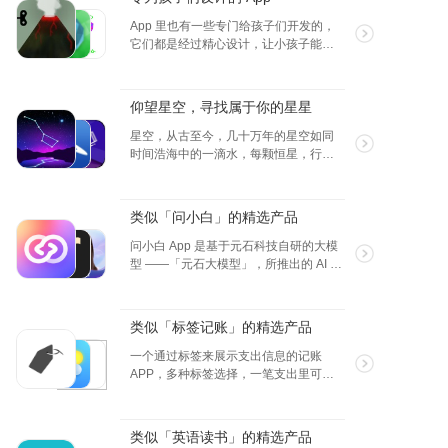
管理，越用越好用呢。
App 里也有一些专门给孩子们开发的，
它们都是经过精心设计，让小孩子能简
单的上手使用，同时也能增长到知识，
娱乐和学习相融合。
仰望星空，寻找属于你的星星
星空，从古至今，几十万年的星空如同
时间浩海中的一滴水，每颗恒星，行
星，或是星系，星座，各种各样的天文
足以让我们沉醉在这无限大的星空里，
流连忘返，我们能够进行星际穿越吗？
类似「问小白」的精选产品
答案就在未来。
问小白 App 是基于元石科技自研的大模
型 ——「元石大模型」，所推出的 AI 智
能助手应用，旨在为广大用户提供实
时、精准的问题解答和内容推荐服务。
无论您在学习、工作、生活中遇到任何
类似「标签记账」的精选产品
疑问或难题，都可随时向“小白”发起求
助，我们承诺以最简洁明了的方式，帮
一个通过标签来展示支出信息的记账
助您找到问题的答案，助力您的成长与
APP，多种标签选择，一笔支出里可以
进步，支持苹果安卓和网站。问小白，
包含多种支出标签，整体简洁风格，细
替你搜索，陪伴生活，发现大千世界。
致而不简单。
类似「英语读书」的精选产品